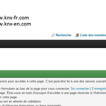
Recherche
Liste des membr
ons pour accéder à cette page. C’est peut-être lié à une des raisons suivant
le formulaire au bas de la page pour vous connecter.
Se connecter
|
S’enregist
age. Êtes-vous en train d’essayer d’accéder à une page réservée à l’Administr
er cette page.
u est en attente de validation.
d’utiliser les formulaires ou liens appropriés.