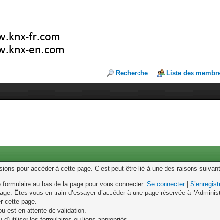
Recherche
Liste des membr
ons pour accéder à cette page. C’est peut-être lié à une des raisons suivant
le formulaire au bas de la page pour vous connecter.
Se connecter
|
S’enregist
age. Êtes-vous en train d’essayer d’accéder à une page réservée à l’Administr
er cette page.
u est en attente de validation.
d’utiliser les formulaires ou liens appropriés.