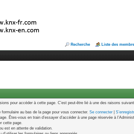
Recherche
Liste des membr
ons pour accéder à cette page. C’est peut-être lié à une des raisons suivant
le formulaire au bas de la page pour vous connecter.
Se connecter
|
S’enregist
age. Êtes-vous en train d’essayer d’accéder à une page réservée à l’Administr
er cette page.
u est en attente de validation.
d’utiliser les formulaires ou liens appropriés.