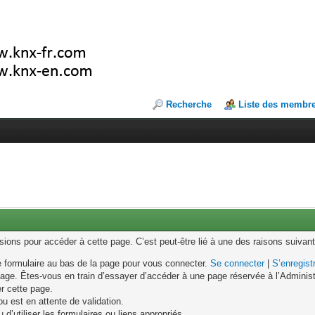
Recherche
Liste des membr
ons pour accéder à cette page. C’est peut-être lié à une des raisons suivant
le formulaire au bas de la page pour vous connecter.
Se connecter
|
S’enregist
age. Êtes-vous en train d’essayer d’accéder à une page réservée à l’Administr
er cette page.
u est en attente de validation.
d’utiliser les formulaires ou liens appropriés.