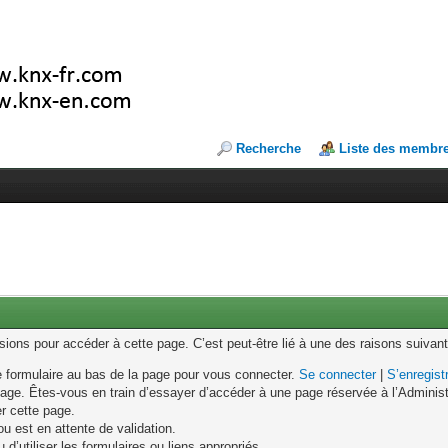
Recherche
Liste des membr
ons pour accéder à cette page. C’est peut-être lié à une des raisons suivant
le formulaire au bas de la page pour vous connecter.
Se connecter
|
S’enregist
age. Êtes-vous en train d’essayer d’accéder à une page réservée à l’Administr
er cette page.
u est en attente de validation.
d’utiliser les formulaires ou liens appropriés.