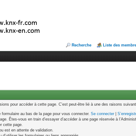
Recherche
Liste des membr
ons pour accéder à cette page. C’est peut-être lié à une des raisons suivant
le formulaire au bas de la page pour vous connecter.
Se connecter
|
S’enregist
age. Êtes-vous en train d’essayer d’accéder à une page réservée à l’Administr
er cette page.
u est en attente de validation.
d’utiliser les formulaires ou liens appropriés.