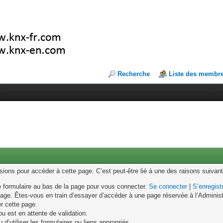
Recherche
Liste des membr
ons pour accéder à cette page. C’est peut-être lié à une des raisons suivant
le formulaire au bas de la page pour vous connecter.
Se connecter
|
S’enregist
age. Êtes-vous en train d’essayer d’accéder à une page réservée à l’Administr
er cette page.
u est en attente de validation.
d’utiliser les formulaires ou liens appropriés.