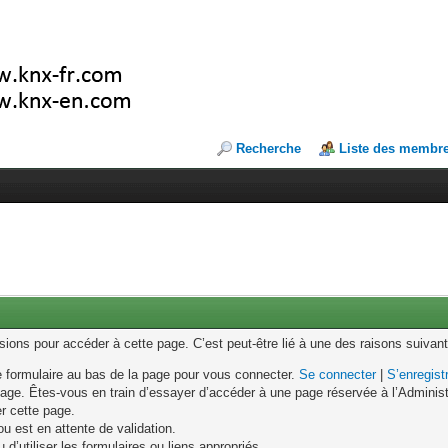
Recherche
Liste des membr
ons pour accéder à cette page. C’est peut-être lié à une des raisons suivant
le formulaire au bas de la page pour vous connecter.
Se connecter
|
S’enregist
age. Êtes-vous en train d’essayer d’accéder à une page réservée à l’Administr
er cette page.
u est en attente de validation.
d’utiliser les formulaires ou liens appropriés.