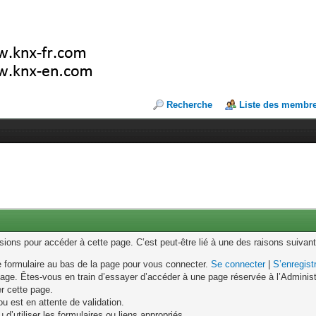
Recherche
Liste des membr
ons pour accéder à cette page. C’est peut-être lié à une des raisons suivant
le formulaire au bas de la page pour vous connecter.
Se connecter
|
S’enregist
age. Êtes-vous en train d’essayer d’accéder à une page réservée à l’Administr
er cette page.
u est en attente de validation.
d’utiliser les formulaires ou liens appropriés.