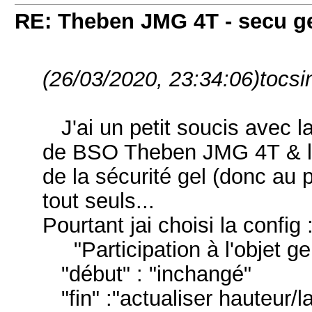
RE: Theben JMG 4T - secu g
(26/03/2020, 23:34:06)
tocsi
J'ai un petit soucis avec l
de BSO Theben JMG 4T & la 
de la sécurité gel (donc au
tout seuls...
Pourtant jai choisi la config 
"Participation à l'objet gel"
"début" : "inchangé"
"fin" :"actualiser hauteur/l