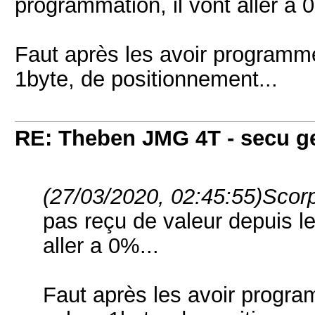
programmation, il
vont aller
a 0
Faut
après
les
avoir
programm
1byte,
de
positionnement...
RE: Theben JMG 4T - secu g
(27/03/2020, 02:45:55)
Scorp
pas
reçu
de
valeur
depuis
l
aller
a 0%...
Faut
après
les
avoir
progra