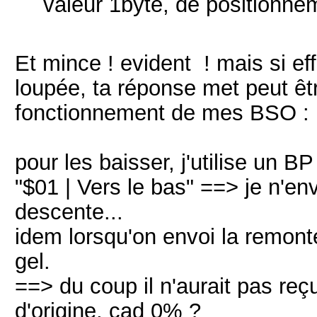
valeur 1byte,
de
positionne
Et mince ! evident ! mais si e
loupée, ta réponse met peut êtr
fonctionnement de mes BSO :
pour les baisser, j'utilise un
"
$01 | Vers le bas" ==> je n'en
descente...
idem lorsqu'on envoi la remonté
gel.
==> du coup il n'aurait pas reçu
d'origine, cad 0% ?