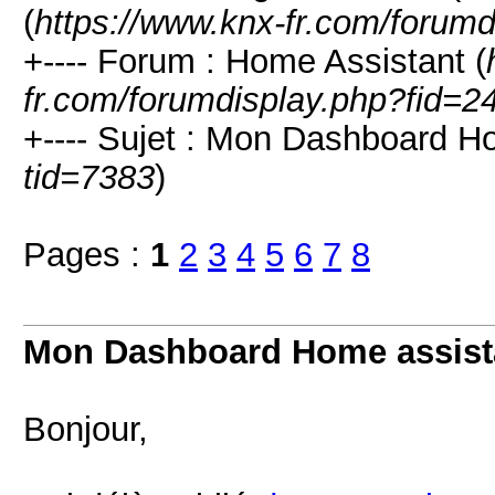
(
https://www.knx-fr.com/forumd
+---- Forum : Home Assistant (
fr.com/forumdisplay.php?fid=2
+---- Sujet : Mon Dashboard H
tid=7383
)
Pages :
1
2
3
4
5
6
7
8
Mon Dashboard Home assist
Bonjour,