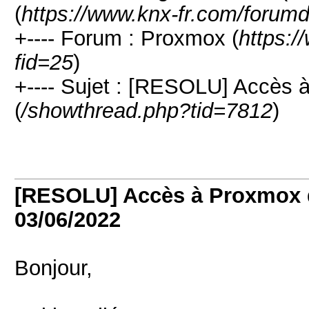
(
https://www.knx-fr.com/forumd
+---- Forum : Proxmox (
https:/
fid=25
)
+---- Sujet : [RESOLU] Accès 
(
/showthread.php?tid=7812
)
[RESOLU] Accès à Proxmox d
03/06/2022
Bonjour,