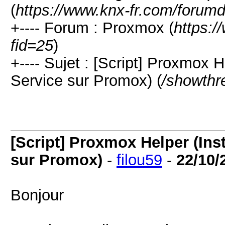
(
https://www.knx-fr.com/forumd
+---- Forum : Proxmox (
https:/
fid=25
)
+---- Sujet : [Script] Proxmox 
Service sur Promox) (
/showthr
[Script] Proxmox Helper (Ins
sur Promox)
-
filou59
-
22/10/
Bonjour