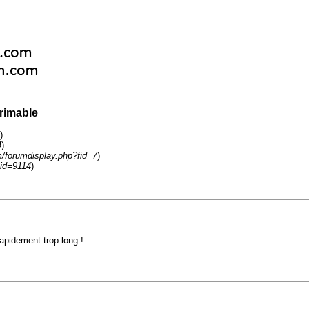
rimable
)
4
)
m/forumdisplay.php?fid=7
)
tid=9114
)
apidement trop long !