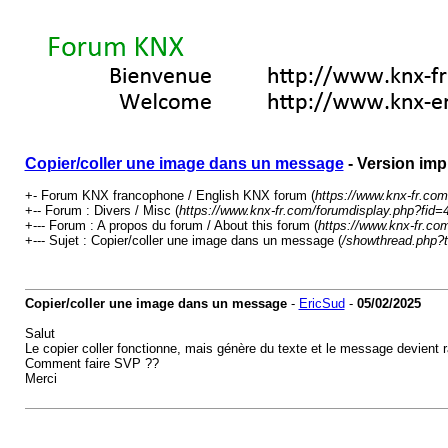
Copier/coller une image dans un message
- Version imp
+- Forum KNX francophone / English KNX forum (
https://www.knx-fr.com
+-- Forum : Divers / Misc (
https://www.knx-fr.com/forumdisplay.php?fid=
+--- Forum : A propos du forum / About this forum (
https://www.knx-fr.co
+--- Sujet : Copier/coller une image dans un message (
/showthread.php?
Copier/coller une image dans un message
-
EricSud
-
05/02/2025
Salut
Le copier coller fonctionne, mais génère du texte et le message devient r
Comment faire SVP ??
Merci