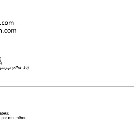
)
4
)
splay.php?fid=16
)
ateur.
on par moi-même.