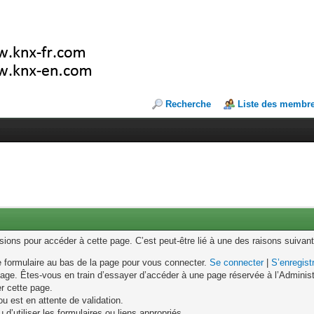
Recherche
Liste des membr
ons pour accéder à cette page. C’est peut-être lié à une des raisons suivant
le formulaire au bas de la page pour vous connecter.
Se connecter
|
S’enregist
age. Êtes-vous en train d’essayer d’accéder à une page réservée à l’Administr
er cette page.
u est en attente de validation.
d’utiliser les formulaires ou liens appropriés.