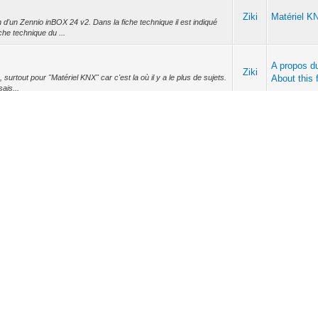
Ziki
Matériel K
 d'un Zennio inBOX 24 v2. Dans la fiche technique il est indiqué
che technique du ...
A propos d
Ziki
surtout pour "Matériel KNX" car c'est la où il y a le plus de sujets.
About this
sais...
Ziki
Matériel K
rait que le module fait des dégommages sans arrêt... Je pense
Ziki
Matériel K
oi ca tourne sans arrêt. La c'est de nouveau revenu normal après
 contre, je ne rentr...
Ziki
Matériel K
 eu ce problème par le passé mais en coupant l'alimentation et en
ant : - ...
Ziki
Visus com
 le produit Homey? Il y a des applications pour pas mal de device
thom.com/e...