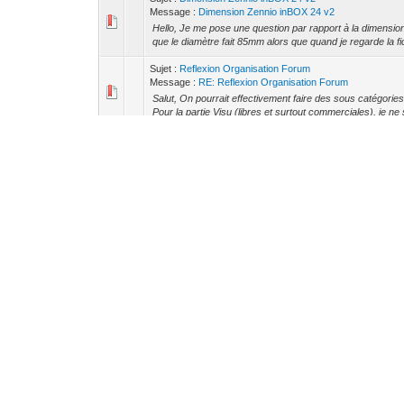
Message :
Dimension Zennio inBOX 24 v2
Hello, Je me pose une question par rapport à la dimension
que le diamètre fait 85mm alors que quand je regarde la fi
Sujet :
Reflexion Organisation Forum
Message :
RE: Reflexion Organisation Forum
Salut, On pourrait effectivement faire des sous catégories, 
Pour la partie Visu (libres et surtout commerciales), je ne 
Sujet :
Problème avec Theben HMT 12
Message :
RE: Problème avec Theben HMT 12
Bon ben malheureusement j'ai toujours le problème. On di
que mon module doit avoir un problème.
Sujet :
Problème avec Theben HMT 12
Message :
RE: Problème avec Theben HMT 12
C'est peut être le degommage mais je ne sais pas pourqu
un redémarrage (alimentation + cable KNX déconnecté). Par
Sujet :
Problème avec Theben HMT 12
Message :
Problème avec Theben HMT 12
Salut, J'ai un problème avec un Theben HMT 12. J'ai déjà
la remettant ca revenait à la normal. Le problème est le suiv
Sujet :
Homey
Message :
Homey
Hello, Est-ce que quelqu'un a déjà eu l'occasion de tester
(dont KNX) et le produit à l'air pas mal fait. https://www.a