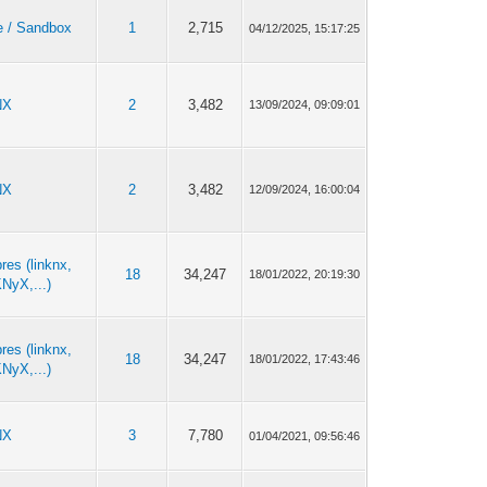
e / Sandbox
1
2,715
04/12/2025, 15:17:25
NX
2
3,482
13/09/2024, 09:09:01
NX
2
3,482
12/09/2024, 16:00:04
bres (linknx,
18
34,247
18/01/2022, 20:19:30
NyX,...)
bres (linknx,
18
34,247
18/01/2022, 17:43:46
NyX,...)
NX
3
7,780
01/04/2021, 09:56:46