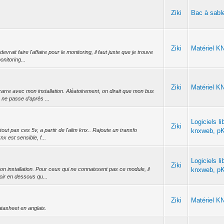
Ziki
Bac à sabl
Ziki
Matériel K
vrait faire l'affaire pour le monitoring, il faut juste que je trouve
nitoring...
Ziki
Matériel K
arre avec mon installation. Aléatoirement, on dirait que mon bus
ne passe d'après ...
Logiciels li
Ziki
out pas ces 5v, a partir de l'alim knx.. Rajoute un transfo
knxweb, pK
x est sensible, f...
Logiciels li
Ziki
mon installation. Pour ceux qui ne connaissent pas ce module, il
knxweb, pK
oir en dessous qu...
Ziki
Matériel K
datasheet en anglais.