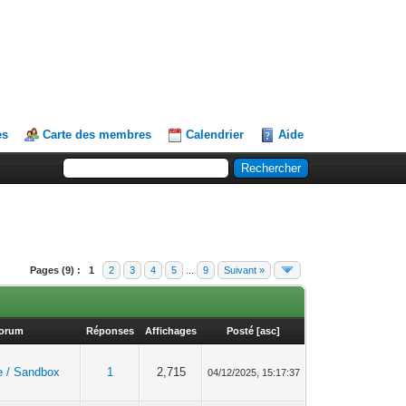
es
Carte des membres
Calendrier
Aide
Pages (9) :
1
2
3
4
5
...
9
Suivant »
orum
Réponses
Affichages
Posté
[
asc
]
e / Sandbox
1
2,715
04/12/2025, 15:17:37