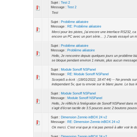
Sujet :
Test 2
Message :
Test 2
Test
Sujet :
Problème aléatoire
Message :
RE: Problème aléatoire
Merci pour les pistes, j'ai encore une interface RS232, ca de
encore un PC avec un port série... :) J'avais essayé un mo
Sujet :
Problème aléatoire
Message :
Problème aléatoire
Hello, Je rencontre depuis quelques jours un problème biz
se bloque pendant environ 1 minute, plus aucun message 
Sujet :
Module Sonoff NSPanel
Message :
RE: Module Sonoff NSPanel
Scorpio5 a écrit : (18/01/2022, 18:47:44) -- Ne prends surt
independant 5v, que tu envoie sur le blanc jaune. Le bus kn
Sujet :
Module Sonoff NSPanel
Message :
Module Sonoff NSPanel
Hello, Je réfléchi à l'intégration de Sonoff NSPanel dans 
s'agit d'écran tactile de 3.5 pouces avec 2 boutons pouss
Sujet :
Dimension Zennio inBOX 24 v2
Message :
RE: Dimension Zennio inBOX 24 v2
Ok merci. C'est vrai que je n'ai pas pensé à aller voir le 
Sujet :
Dimension Zennio inBOX 24 v2