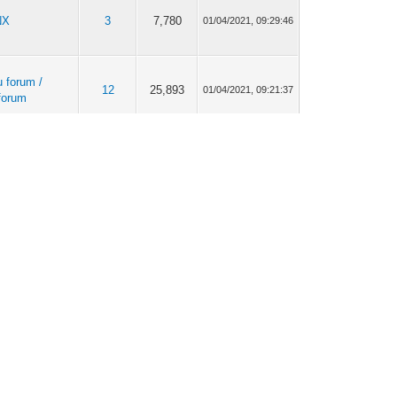
NX
3
7,780
01/04/2021, 09:29:46
u forum /
12
25,893
01/04/2021, 09:21:37
 forum
NX
5
10,812
18/10/2020, 17:07:37
NX
5
10,812
18/10/2020, 13:16:28
NX
5
10,812
18/10/2020, 11:51:37
merciales
3
14,266
19/03/2019, 16:50:06