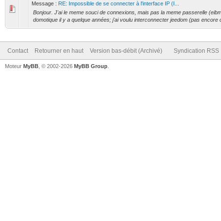
Message :
RE: Impossible de se connecter à l'interface IP (I...
Bonjour. J'ai le meme souci de connexions, mais pas la meme passerelle (eibmark
domotique il y a quelque années; j'ai voulu interconnecter jeedom (pas encore c
Contact
Retourner en haut
Version bas-débit (Archivé)
Syndication RSS
Moteur
MyBB
, © 2002-2026
MyBB Group
.