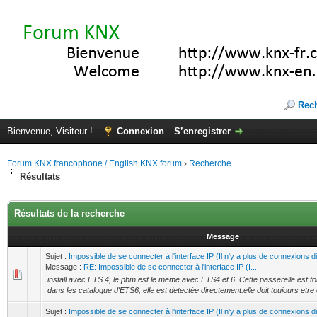
Rec
Bienvenue, Visiteur !
Connexion
S’enregistrer
Forum KNX francophone / English KNX forum
›
Recherche
Résultats
Résultats de la recherche
Message
Sujet :
Impossible de se connecter à l'interface IP (Il n'y a plus de connexions d
Message :
RE: Impossible de se connecter à l'interface IP (I...
install avec ETS 4, le pbm est le meme avec ETS4 et 6. Cette passerelle est tou
dans les catalogue d'ETS6, elle est detectée directement.elle doit toujours etre 
Sujet :
Impossible de se connecter à l'interface IP (Il n'y a plus de connexions d