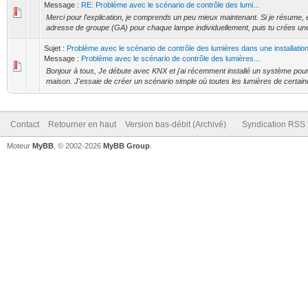
Message :
RE: Problème avec le scénario de contrôle des lumi...
Merci pour l'explication, je comprends un peu mieux maintenant. Si je résume, e
adresse de groupe (GA) pour chaque lampe individuellement, puis tu crées une
Sujet :
Problème avec le scénario de contrôle des lumières dans une installati
Message :
Problème avec le scénario de contrôle des lumières...
Bonjour à tous, Je débute avec KNX et j'ai récemment installé un système pour 
maison. J'essaie de créer un scénario simple où toutes les lumières de certaine
Contact
Retourner en haut
Version bas-débit (Archivé)
Syndication RSS
Moteur
MyBB
, © 2002-2026
MyBB Group
.