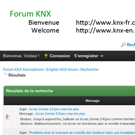
Rec
Bienvenue, Visiteur !
Connexion
S’enregistrer
Forum KNX francophone / English KNX forum
›
Recherche
Résultats
Résultats de la recherche
Message
Sujet :
écran Zennio Z41pro marche plus
Message :
écran Zennio Z41pro marche plus
Bonjour, Jusqu'à aujourd'hui, j'utilisais un écran Zennio Z41pro comme interfa
distance. Malheureusement, cet écran ne fonctionne plus et semble irréparable
Sujet :
Problème avec le scénario de contrôle des lumières dans une installati