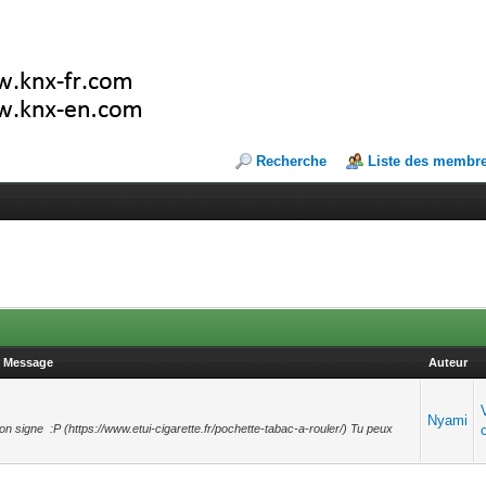
Recherche
Liste des membr
Message
Auteur
Nyami
bon signe :P (https://www.etui-cigarette.fr/pochette-tabac-a-rouler/) Tu peux