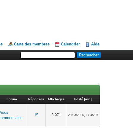
es
Carte des membres
Calendrier
Aide
Forum
Réponses
Affichages
Posté
[
asc
]
Visus
15
5,971
29/03/2026, 17:45:07
commerciales