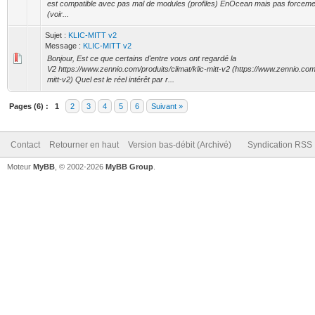
est compatible avec pas mal de modules (profiles) EnOcean mais pas forcemen
(voir...
Sujet :
KLIC-MITT v2
Message :
KLIC-MITT v2
Bonjour, Est ce que certains d'entre vous ont regardé la
V2 https://www.zennio.com/produits/climat/klic-mitt-v2 (https://www.zennio.com/
mitt-v2) Quel est le réel intérêt par r...
Pages (6) :
1
2
3
4
5
6
Suivant »
Contact
Retourner en haut
Version bas-débit (Archivé)
Syndication RSS
Moteur
MyBB
, © 2002-2026
MyBB Group
.