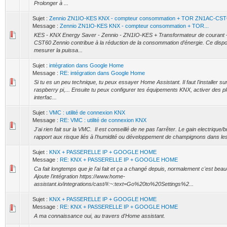
Prolonger à ...
Sujet :
Zennio ZN1IO-KES KNX - compteur consommation + TOR ZN1AC-CS
Message :
Zennio ZN1IO-KES KNX - compteur consommation + TOR...
KES - KNX Energy Saver - Zennio - ZN1IO-KES + Transformateur de courant 
CST60 Zennio contribue à la réduction de la consommation d’énergie. Ce dispos
mesurer la puissa...
Sujet :
intégration dans Google Home
Message :
RE: intégration dans Google Home
Si tu es un peu technique, tu peux essayer Home Assistant. Il faut l'installer su
raspberry pi,... Ensuite tu peux configurer tes équipements KNX, activer des pl
interfac...
Sujet :
VMC : utilité de connexion KNX
Message :
RE: VMC : utilité de connexion KNX
J'ai rien fait sur la VMC. Il est conseillé de ne pas l'arrêter. Le gain electrique/br
rapport aux risque liés à l'humidité ou développement de champignons dans les
Sujet :
KNX + PASSERELLE IP + GOOGLE HOME
Message :
RE: KNX + PASSERELLE IP + GOOGLE HOME
Ca fait longtemps que je l'ai fait et ça a changé depuis, normalement c'est bea
Ajoute l'intégration https://www.home-
assistant.io/integrations/cast/#:~:text=Go%20to%20Settings%2...
Sujet :
KNX + PASSERELLE IP + GOOGLE HOME
Message :
RE: KNX + PASSERELLE IP + GOOGLE HOME
A ma connaissance oui, au travers d'Home assistant.