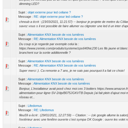
dimming LED?
Sujet :
objet externe pour led celiane ?
Message :
RE: objet externe pour led celiane ?
chnoub a écrit : (23/03/2021, 11:21:57) -- bonjour je projette de mettre du Céli
savez vous s il est possible de faire allumer ou clignoter une led d un inter d'apr
Sujet :
Alimentation KNX besoin de vos lumières
Message :
RE: Alimentation KNX besoin de vos lumières
Du coup si je regarde par exemple celui la :
https://www.zennio.com/produits/systeme/zps640hic230 Les fils jaune et blan
branchent sur la sortie additionnelle ?
Sujet :
Alimentation KNX besoin de vos lumières
Message :
RE: Alimentation KNX besoin de vos lumières
Super merci :). Ca remonte a 7 ans, je ne sais pas pourquoi il a fait ce choix!
Sujet :
Alimentation KNX besoin de vos lumières
Message :
Alimentation KNX besoin de vos lumières
Bonjour, L'installateur avait posé chez moi ces 3 boitiers https://www.amazo
alimentation-pour-ligne-SV-2/dp/B075JGKVTB Depuis j'ai fait plein d'ajout mo
réseau et...
Sujet :
Lifedomus
Message :
RE: Lifedomus
filou59 a écrit : (29/01/2021, 12:27:59) -- Citation : -- (ok google allume la salon
l'extérieur avec une fenêtre ouverte c'est sympa OK Google : ouvre les volet rou