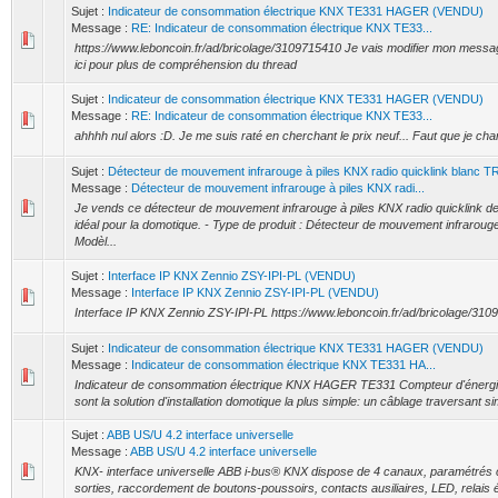
Sujet :
Indicateur de consommation électrique KNX TE331 HAGER (VENDU)
Message :
RE: Indicateur de consommation électrique KNX TE33...
https://www.leboncoin.fr/ad/bricolage/3109715410 Je vais modifier mon message 
ici pour plus de compréhension du thread
Sujet :
Indicateur de consommation électrique KNX TE331 HAGER (VENDU)
Message :
RE: Indicateur de consommation électrique KNX TE33...
ahhhh nul alors :D. Je me suis raté en cherchant le prix neuf... Faut que je cha
Sujet :
Détecteur de mouvement infrarouge à piles KNX radio quicklink blanc 
Message :
Détecteur de mouvement infrarouge à piles KNX radi...
Je vends ce détecteur de mouvement infrarouge à piles KNX radio quicklink d
idéal pour la domotique. - Type de produit : Détecteur de mouvement infraroug
Modèl...
Sujet :
Interface IP KNX Zennio ZSY-IPI-PL (VENDU)
Message :
Interface IP KNX Zennio ZSY-IPI-PL (VENDU)
Interface IP KNX Zennio ZSY-IPI-PL https://www.leboncoin.fr/ad/bricolage/31
Sujet :
Indicateur de consommation électrique KNX TE331 HAGER (VENDU)
Message :
Indicateur de consommation électrique KNX TE331 HA...
Indicateur de consommation électrique KNX HAGER TE331 Compteur d'énergi
sont la solution d'installation domotique la plus simple: un câblage traversant sim
Sujet :
ABB US/U 4.2 interface universelle
Message :
ABB US/U 4.2 interface universelle
KNX- interface universelle ABB i-bus® KNX dispose de 4 canaux, paramétré
sorties, raccordement de boutons-poussoirs, contacts ausiliaires, LED, relais 