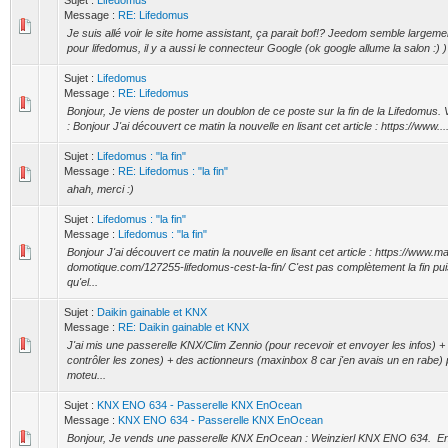
Sujet :
Lifedomus
Message :
RE: Lifedomus
Je suis allé voir le site home assistant, ça parait bof!? Jeedom semble largeme
pour lifedomus, il y a aussi le connecteur Google (ok google allume la salon :) )
Sujet :
Lifedomus
Message :
RE: Lifedomus
Bonjour, Je viens de poster un doublon de ce poste sur la fin de la Lifedomus. Vo
: Bonjour J'ai découvert ce matin la nouvelle en lisant cet article : https://www...
Sujet :
Lifedomus : "la fin"
Message :
RE: Lifedomus : "la fin"
ahah, merci :)
Sujet :
Lifedomus : "la fin"
Message :
Lifedomus : "la fin"
Bonjour J'ai découvert ce matin la nouvelle en lisant cet article : https://www.m
domotique.com/127255-lifedomus-cest-la-fin/ C'est pas complètement la fin pui
qu'el...
Sujet :
Daikin gainable et KNX
Message :
RE: Daikin gainable et KNX
J'ai mis une passerelle KNX/Clim Zennio (pour recevoir et envoyer les infos) 
contrôler les zones) + des actionneurs (maxinbox 8 car j'en avais un en rabe) 
moteu...
Sujet :
KNX ENO 634 - Passerelle KNX EnOcean
Message :
KNX ENO 634 - Passerelle KNX EnOcean
Bonjour, Je vends une passerelle KNX EnOcean : Weinzierl KNX ENO 634. En t