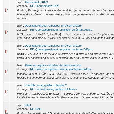
Sujet :
Thermomètre KNX
Message :
RE: Thermomètre KNX
Bonjour, Tu dois pouvoir trouver des modules qui permettent de brancher une
température. J'ai des modules zennio qui ont ce genre de fonctionnalité. Je cr
j'ai posé ...
Sujet :
Quel appareil peut remplacer un écran Z41pro
Message :
RE: Quel appareil peut remplacer un écran Z41pro
M2D a écrit : (31/07/2023, 13:20:06) -- J'ai eu Zennio ce matin au téléphone sui
et j'ai donc parlé du Z41. Il vont l'abandonné pour le Z50 car il souhaite fusionner
Sujet :
Quel appareil peut remplacer un écran Z41pro
Message :
RE: Quel appareil peut remplacer un écran Z41pro
Bonjour, J'ai un Z41 et je me suis toujours posé la question ce que je ferais s'il 
pratique et contient bcp de fonctionnalités utiles pour la gestion de la maison. J'a
Sujet :
Piloter un registre motorisé via thermostat Knx
Message :
RE: Piloter un registre motorisé via thermostat Kn...
fabces56 a écrit : (19/05/2023, 13:36:44) -- Bonjour à tous, Je cherche une solu
registre via un thermostat knx dans la pièce, avec un servomoteur knx ? 0-10v 
Sujet :
Contrôle vocal, quelles solutions ?
Message :
RE: Contrôle vocal, quelles solutions ?
pillo a écrit : (13/02/2022, 19:31:18) -- Bonjour J'aimerais intégrer le contrôle
installation knx (essentiellement lumières et prises). Je part de très loin car j'av
Sujet :
DALI
Message :
RE: DALI
Bonjour, Je connais pas DALI mais en quoi ça sera mieux ? C'est quoi votre p