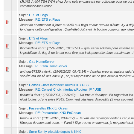
(JUNG A 404 TSA WW) chez Jung puis en passant par voltus.de pour ce qui e
commande/facturation ...
Sujet :
ETS et Flags
Message :
RE: ETS et Flags
Avant de commencer à jouer au KNX aux flags et aux retours d'états, il y a dé
fond dans cette configuration : Quel effet doit avoir le bouton commun aux deux
Sujet :
ETS et Flags
Message :
RE: ETS et Flags
thomas89 a écrit : (15/10/2023, 16:32:51) -- quel est la solution pour émettre 
le problème du flag S ou ils est peut être pas indispensable dans certain cas :hu
Sujet :
Gira HomeServer
Message :
RE: Gira HomeServer
anthony57330 a écrit : (29/08/2023, 09:43:34) -- l'ancien programmateur qui n
société ma laissé des backup , or j'ai l'impression de ne pas avoir la dernière v
Sujet :
Conseil Choix Interface/Routeur IP / USB
Message :
RE: Conseil Choix Interface/Routeur IP / USB
fichatel a écrit : (15/05/2023, 12:30:49) -- Un truc m'échappe. En regardant les 
n'ont toutes qu'une prise RJ45. Comment plusieurs dispositifs (5 max souvent 
Sujet :
Passerelles KNX EnOcean
Message :
RE: Passerelles KNX EnOcean
filou59 a écrit : (13/05/2023, 20:46:17) -- Je vais me replonger dedans car je n'a
l'époque de mon coté avec. -- Pareil ! Si je trouve un moment, je me pencherai 
Sujet :
Store Somfy pilotable depuis le KNX