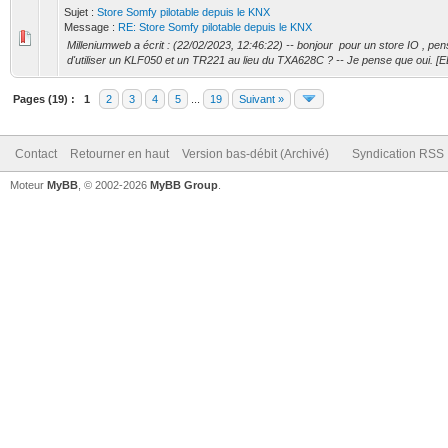
Sujet :
Store Somfy pilotable depuis le KNX
Message :
RE: Store Somfy pilotable depuis le KNX
Milleniumweb a écrit : (22/02/2023, 12:46:22) -- bonjour pour un store IO , pens
d'utiliser un KLF050 et un TR221 au lieu du TXA628C ? -- Je pense que oui. [ED
Pages (19) :
1
2
3
4
5
...
19
Suivant »
Contact
Retourner en haut
Version bas-débit (Archivé)
Syndication RSS
Moteur
MyBB
, © 2002-2026
MyBB Group
.