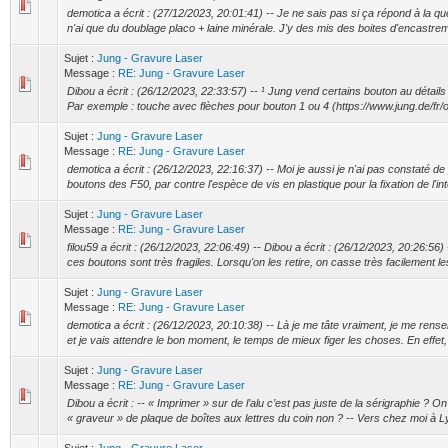
demotica a écrit : (27/12/2023, 20:01:41) -- Je ne sais pas si ça répond à la q
n'ai que du doublage placo + laine minérale. J'y des mis des boites d'encastre
Sujet :
Jung - Gravure Laser
Message :
RE: Jung - Gravure Laser
Dibou a écrit : (26/12/2023, 22:33:57) -- ¹ Jung vend certains bouton au détails et
Par exemple : touche avec flèches pour bouton 1 ou 4 (https://www.jung.de/fr/on
Sujet :
Jung - Gravure Laser
Message :
RE: Jung - Gravure Laser
demotica a écrit : (26/12/2023, 22:16:37) -- Moi je aussi je n'ai pas constaté de p
boutons des F50, par contre l'espèce de vis en plastique pour la fixation de l'int
Sujet :
Jung - Gravure Laser
Message :
RE: Jung - Gravure Laser
filou59 a écrit : (26/12/2023, 22:06:49) -- Dibou a écrit : (26/12/2023, 20:26:5
ces boutons sont très fragiles. Lorsqu'on les retire, on casse très facilement les 
Sujet :
Jung - Gravure Laser
Message :
RE: Jung - Gravure Laser
demotica a écrit : (26/12/2023, 20:10:38) -- Là je me tâte vraiment, je me rense
et je vais attendre le bon moment, le temps de mieux figer les choses. En effet, j
Sujet :
Jung - Gravure Laser
Message :
RE: Jung - Gravure Laser
Dibou a écrit : -- « Imprimer » sur de l’alu c’est pas juste de la sérigraphie ? On
« graveur » de plaque de boîtes aux lettres du coin non ? -- Vers chez moi à Ly