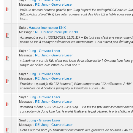
Sujet :
Jung - Gravure Laser
Message :
RE: Jung - Gravure Laser
Voilà un de mes boutons gravés par Jung https://i.ibb.co/3vgtHR9/Gravure-Ju
(https://ibb.co/3vgtHR9) Les interrupteurs sont des Gira E2 à faible épaisseur (
faut...
Sujet :
Hauteur Interrupteur KNX
Message :
RE: Hauteur Interrupteur KNX
richardpub a écrit : (26/12/2023, 11:31:11) -- En tout cas c'est une recommanda
passe sa vie à essayer d'étalonner les thermostats. Cela n'avait pas été fait par
Sujet :
Jung - Gravure Laser
Message :
RE: Jung - Gravure Laser
« Imprimer » sur de l’alu c’est pas juste de la sérigraphie ? On peut faire faire
plaque de boîtes aux lettres du coin non ?
Sujet :
Jung - Gravure Laser
Message :
RE: Jung - Gravure Laser
Precision : quand je dis "12 boutons", il faut comprendre "12 références A 40
ensembles de 4 boutons puisqu'il y a 4 boutons sur les F40.
Sujet :
Jung - Gravure Laser
Message :
RE: Jung - Gravure Laser
demotica a écrit : (22/12/2023, 23:39:05) -- En fait les prix sont librement acces
conception de Jung Une fois le projet finalisé et le pdf généré, le prix s'affiche d
Sujet :
Jung - Gravure Laser
Message :
RE: Jung - Gravure Laser
Hello Pour ma part, j'ai finalement commandé des gravures de boutons F40 en