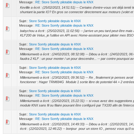
Message :
RE: Store Somfy pilotable depuis le KNX
Kevlille a écrit : (25/02/2023, 14:51:51) -- Certains d'entre-vous ont déjà tenté l
shuntant la partie IO? En gros se connecter directement aux moteurs (volet e
Sujet :
Store Somfy pilotable depuis le KNX
Message :
RE: Store Somfy pilotable depuis le KNX
babychou a écrit : (25/02/2023, 11:02:56) -- j'arrive un peu tard peut-être mais a
KLF200 de Velux, je l'utilise en API avec Home-assistant pour piloter mes BSO 
Sujet :
Store Somfy pilotable depuis le KNX
Message :
RE: Store Somfy pilotable depuis le KNX
Milleniumweb a écrit : (24/02/2023, 08:32:08) -- Dibou a écrit : (24/02/2023, 06:4
faudra 2 KLF : un pour monter / un pour descendre... -- par contre pourquoi avo
Sujet :
Store Somfy pilotable depuis le KNX
Message :
RE: Store Somfy pilotable depuis le KNX
Milleniumweb a écrit : (23/02/2023, 09:36:52) -- Re , finalement je penses avoir
fonctionner : Hager TRM694G Module 1 sortie libre de potentiel 4A + 2 entrées,
Sujet :
Store Somfy pilotable depuis le KNX
Message :
RE: Store Somfy pilotable depuis le KNX
Milleniumweb a écrit : (22/02/2023, 15:22:31) -- si vous avez des suggestions
module KNX sans fil ou filaire pouvant être configuré par TX100 afin de l'interc
Sujet :
Store Somfy pilotable depuis le KNX
Message :
RE: Store Somfy pilotable depuis le KNX
Milleniumweb a écrit : (22/02/2023, 14:49:33) -- Dibou a écrit : (22/02/2023, 14
écrit : (22/02/2023, 12:46:22) -- bonjour pour un store IO , pensez vous qu'il soi