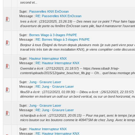
second et...
Sujet :
Passerelles KNX EnOcean
Message :
RE: Passerelles KNX EnOcean
Ives a écrit : (23/12/2025, 15:26:19) -- Des news sur ce point ? Pour faire l'ap
d'ouverture de porte ou fenêtre EnOcean sans pile, faut-il manœuvrer l'ouvrant p
Sujet :
Bornes Wago à 3 étages P/N/PE
Message :
RE: Bornes Wago à 3 étages P/N/PE
Bonjour à tous Éloigné du forum depuis plusieurs mois (je suis parti vivre po
travail très très loin de mon installation KNX), je viens compléter cette discussio
Sujet :
Hauteur Interrupteur KNX
Message :
RE: Hauteur Interrupteur KNX
Gwendal a écrit : (27/12/2023, 21:18:57) -- https://www.sibadr.fr/wp-
content/uploads/2015/12/gaine_bouchon_fils.jpg -- Oh... quel beau montage pho
Sujet :
Jung - Gravure Laser
Message :
RE: Jung - Gravure Laser
filou59 a écrit : (27/12/2023, 01:09:30) -- Dibou a écrit : (26/12/2023, 22:33:57)
démonter en insérant un outil sur un bord vertical, ou sur un bord horizontal, mai
Sujet :
Jung - Gravure Laser
Message :
RE: Jung - Gravure Laser
richardpub a écrit : (27/12/2023, 20:05:15) -- Pour ma part, avec le temps j'ai pl
micro bouton sur les boutons comme le 4094TSM de chez Jung. Avec le temps l
Sujet :
Hauteur Interrupteur KNX
Message :
RE: Hauteur Interrupteur KNX