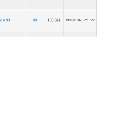
el KNX
49
156,021
19/10/2016, 22:13:22
el KNX
49
156,021
19/10/2016, 14:58:59
7
26,145
18/10/2016, 16:11:58
el KNX
49
156,021
18/10/2016, 16:08:11
7
26,145
05/10/2016, 13:38:51