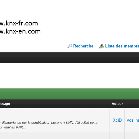
Recherche
Liste des membr
ssage
Auteur
XciD
Vos ins
r d’expérience sur la combinaison Loxone + KNX. J’ai utilisé cette
son était en KNX...