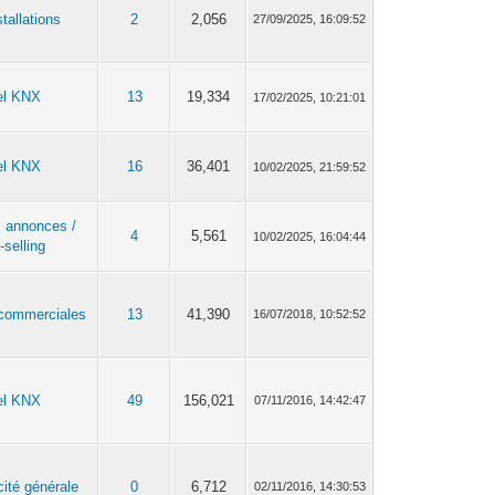
tallations
2
2,056
27/09/2025, 16:09:52
el KNX
13
19,334
17/02/2025, 10:21:01
el KNX
16
36,401
10/02/2025, 21:59:52
s annonces /
4
5,561
10/02/2025, 16:04:44
-selling
commerciales
13
41,390
16/07/2018, 10:52:52
el KNX
49
156,021
07/11/2016, 14:42:47
cité générale
0
6,712
02/11/2016, 14:30:53