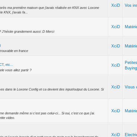
XciD
Vos ins
s après ma première maison que j’avais réalisée en KNX avec Loxone
e KNX, j’avais fa...
XciD
Matéri
0 ? J'hésite grandement aussi :D Merci
)
XciD
Matéri
ntrouvable en france
Petite
T, etc...
XciD
Buying
ele vous allez partir ?
XciD
Visus 
ses dans le Loxone Config et ca devient des input/output du Loxone. Si
XciD
Matéri
emande même si c'est pas celui-ci... Si oui, c'est ce que j'ai.
ite video.
XciD
Electri