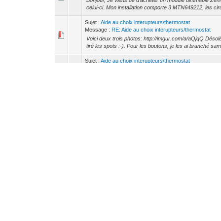
Bonjour, Je viens de d'acheter un module dimmable Zenni
celui-ci. Mon installation comporte 3 MTN649212, les cir
Sujet :
Aide au choix interupteurs/thermostat
Message :
RE: Aide au choix interupteurs/thermostat
Voici deux trois photos: http://imgur.com/a/aQjqQ Désolé 
tiré les spots :-). Pour les boutons, je les ai branché sam
Sujet :
Aide au choix interupteurs/thermostat
Message :
RE: Aide au choix interupteurs/thermostat
Je vous poste une photo ce soir. Ils sont installés, mais
sur le blanc et jaune. Le WKT511 = WKT510, juste des fon
Sujet :
ETS Telerupteur multiple
Message :
RE: ETS Telerupteur multiple
Je suis d'accord avec toi stephan, cependant, cette led s
est de m'avertir qu'une lumière du groupe est allumé. Du
Sujet :
Aide au choix interupteurs/thermostat
Message :
RE: Aide au choix interupteurs/thermostat
Pour ma part j'ai installé des WKT510 (qu'on trouve à 210€)
juste brancher pour tester et franchement ils sont classe
Sujet :
ETS Telerupteur multiple
Message :
RE: ETS Telerupteur multiple
Merci mil3d, Je pense avoir compris le fonctionnement. Je
que j’envisageais (je me suis pris un loxone :)) Si je com
Sujet :
ETS Telerupteur multiple