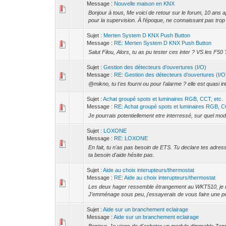
Message :
Nouvelle maison en KNX
Bonjour à tous, Me voici de retour sur le forum, 10 an
pour la supervision. À l’époque, ne connaissant pas trop l
Sujet :
Merten System D KNX Push Button
Message :
RE: Merten System D KNX Push Button
Salut Filou, Alors, tu as pu tester ces inter ? VS les F5
Sujet :
Gestion des détecteurs d’ouvertures (I/O)
Message :
RE: Gestion des détecteurs d’ouvertures (I/O
@mikno, tu t'es fourni ou pour l'alarme ? elle est quasi i
Sujet :
Achat groupé spots et luminaires RGB, CCT, etc.
Message :
RE: Achat groupé spots et luminaires RGB, CC
Je pourrais potentiellement etre interressé, sur quel mod
Sujet :
LOXONE
Message :
RE: LOXONE
En fait, tu n'as pas besoin de ETS. Tu declare tes adres
ta besoin d'aide hésite pas.
Sujet :
Aide au choix interupteurs/thermostat
Message :
RE: Aide au choix interupteurs/thermostat
Les deux hager ressemble étrangement au WKT510, je me d
J’emménage sous peu, j'essayerais de vous faire une pet
Sujet :
Aide sur un branchement eclairage
Message :
Aide sur un branchement eclairage