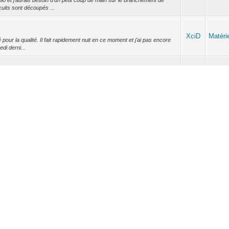
o et j'aurais besoin d'un petit coup de main sur le branchement de
cuits sont découpés ...
XciD
Matéri
pour la qualité. Il fait rapidement nuit en ce moment et j'ai pas encore
edi derni...
XciD
Matéri
 pas programmés. Par contre, il faut bien prévoir une alimentation 24V
ctionnalités en...
XciD
ETS
'allumera jamais si j'allume une seul lampe du groupe, or le but de la led
 coup avec ...
XciD
Matéri
 de hager. N'ayant pas finis les travaux, je n'ai pas pu le tester, je l'ai
s. Le W...
XciD
ETS
 vais tester cela :) Pour le superviseur, effectivement, c'est la solution
prends...