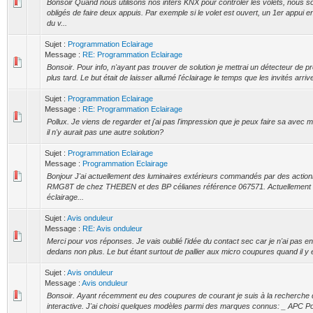
Bonsoir Quand nous utilisons nos inters KNX pour contrôler les volets, nous 
obligés de faire deux appuis. Par exemple si le volet est ouvert, un 1er appui 
du v...
Sujet :
Programmation Eclairage
Message :
RE: Programmation Eclairage
Bonsoir. Pour info, n'ayant pas trouver de solution je mettrai un détecteur de pr
plus tard. Le but était de laisser allumé l'éclairage le temps que les invités arriven
Sujet :
Programmation Eclairage
Message :
RE: Programmation Eclairage
Pollux. Je viens de regarder et j'ai pas l'impression que je peux faire sa avec
il n'y aurait pas une autre solution?
Sujet :
Programmation Eclairage
Message :
Programmation Eclairage
Bonjour J'ai actuellement des luminaires extérieurs commandés par des actio
RMG8T de chez THEBEN et des BP célianes référence 067571. Actuellement sur 
éclairage...
Sujet :
Avis onduleur
Message :
RE: Avis onduleur
Merci pour vos réponses. Je vais oublié l'idée du contact sec car je n'ai pas e
dedans non plus. Le but étant surtout de pallier aux micro coupures quand il y e
Sujet :
Avis onduleur
Message :
Avis onduleur
Bonsoir. Ayant récemment eu des coupures de courant je suis à la recherche d
interactive. J'ai choisi quelques modèles parmi des marques connus: _ APC 