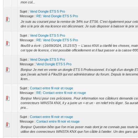
mon col...
Sujet :
Vend Dongle ETS 5 Pro
Message :
RE: Vend Dongle ETS 5 Pro
Je suis au courant pour la remise de 34% sur ETS6. C'est également pour cela 
dire si le prix de ma licence est déconnant. Je suis disposer à baisser le prix s
Sujet :
Vend Dongle ETS 5 Pro
Message :
RE: Vend Dongle ETS 5 Pro
filou59 a écrit : (16/09/2024, 15:23:57) -- L'asso KNX a clarifié les choses, ma
cet type de licence, c'est possible officiellement et il faut passer a la caisse €€€ I
Sujet :
Vend Dongle ETS 5 Pro
Message :
Vend Dongle ETS 5 Pro
Bonjour Je met en vente un dongle ETS 5 Professionnel. Il s'agit d'un dongle 
que j'avais acheté à Filou59 qui est administrateur du forum. Depuis le lancem
licen...
Sujet :
Contact entre fil noir et rouge
Message :
RE: Contact entre fil noir et rouge
Bonjour Merci pour ces précisions. Pour information nos câbleurs demande cel
connecteurs WINSTA KNX, il y a juste un + et un - en relief très léger. Sa aurai
pra...
Sujet :
Contact entre fil noir et rouge
Message :
Contact entre fil noir et rouge
Bonjour Question bête que l'on m'as poser mais dont je ne connais pas toute l
utilise des connecteurs WINSTA KNX que l'on câble à l'atelier. Un des gars qui