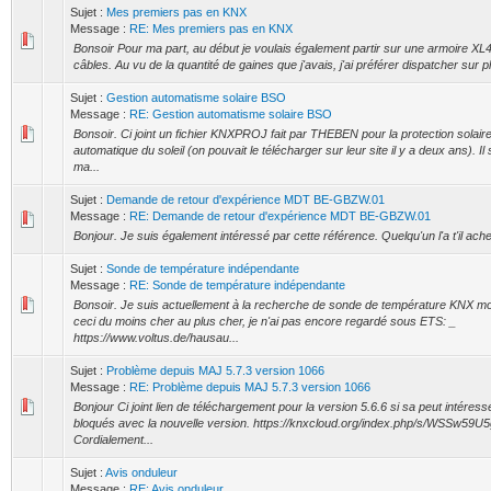
Sujet :
Mes premiers pas en KNX
Message :
RE: Mes premiers pas en KNX
Bonsoir Pour ma part, au début je voulais également partir sur une armoire XL
câbles. Au vu de la quantité de gaines que j'avais, j'ai préférer dispatcher sur pl
Sujet :
Gestion automatisme solaire BSO
Message :
RE: Gestion automatisme solaire BSO
Bonsoir. Ci joint un fichier KNXPROJ fait par THEBEN pour la protection solaire 
automatique du soleil (on pouvait le télécharger sur leur site il y a deux ans). Il
ma...
Sujet :
Demande de retour d'expérience MDT BE-GBZW.01
Message :
RE: Demande de retour d'expérience MDT BE-GBZW.01
Bonjour. Je suis également intéressé par cette référence. Quelqu'un l'a t'il ach
Sujet :
Sonde de température indépendante
Message :
RE: Sonde de température indépendante
Bonsoir. Je suis actuellement à la recherche de sonde de température KNX moi 
ceci du moins cher au plus cher, je n'ai pas encore regardé sous ETS: _
https://www.voltus.de/hausau...
Sujet :
Problème depuis MAJ 5.7.3 version 1066
Message :
RE: Problème depuis MAJ 5.7.3 version 1066
Bonjour Ci joint lien de téléchargement pour la version 5.6.6 si sa peut intéress
bloqués avec la nouvelle version. https://knxcloud.org/index.php/s/WSSw59
Cordialement...
Sujet :
Avis onduleur
Message :
RE: Avis onduleur