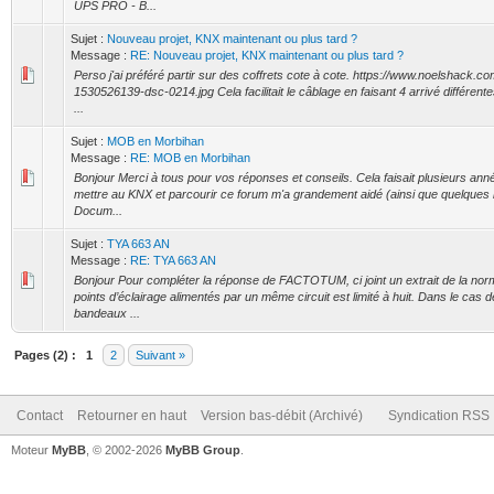
UPS PRO - B...
Sujet :
Nouveau projet, KNX maintenant ou plus tard ?
Message :
RE: Nouveau projet, KNX maintenant ou plus tard ?
Perso j'ai préféré partir sur des coffrets cote à cote. https://www.noelshack.c
1530526139-dsc-0214.jpg Cela facilitait le câblage en faisant 4 arrivé différente
...
Sujet :
MOB en Morbihan
Message :
RE: MOB en Morbihan
Bonjour Merci à tous pour vos réponses et conseils. Cela faisait plusieurs ann
mettre au KNX et parcourir ce forum m'a grandement aidé (ainsi que quelque
Docum...
Sujet :
TYA 663 AN
Message :
RE: TYA 663 AN
Bonjour Pour compléter la réponse de FACTOTUM, ci joint un extrait de la no
points d’éclairage alimentés par un même circuit est limité à huit. Dans le cas 
bandeaux ...
Pages (2) :
1
2
Suivant »
Contact
Retourner en haut
Version bas-débit (Archivé)
Syndication RSS
Moteur
MyBB
, © 2002-2026
MyBB Group
.