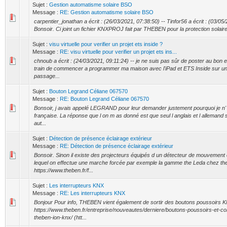
Sujet :
Gestion automatisme solaire BSO
Message :
RE: Gestion automatisme solaire BSO
carpentier_jonathan a écrit : (26/03/2021, 07:38:50) -- Tinfor56 a écrit : (03/05
Bonsoir. Ci joint un fichier KNXPROJ fait par THEBEN pour la protection solaire e
Sujet :
visu virtuelle pour verifier un projet ets inside ?
Message :
RE: visu virtuelle pour verifier un projet ets ins...
chnoub a écrit : (24/03/2021, 09:11:24) -- je ne suis pas sûr de poster au bon end
train de commencer a programmer ma maison avec l'iPad et ETS Inside sur un
passage...
Sujet :
Bouton Legrand Céliane 067570
Message :
RE: Bouton Legrand Céliane 067570
Bonsoir, j avais appelé LEGRAND pour leur demander justement pourquoi je n' 
française. La réponse que l on m as donné est que seul l anglais et l allemand so
aut...
Sujet :
Détection de présence éclairage extérieur
Message :
RE: Détection de présence éclairage extérieur
Bonsoir. Sinon il existe des projecteurs équipés d un détecteur de mouvement 
lequel on effectue une marche forcée par exemple la gamme the Leda chez th
https://www.theben.fr/f...
Sujet :
Les interrupteurs KNX
Message :
RE: Les interrupteurs KNX
Bonjour Pour info, THEBEN vient également de sortir des boutons poussoirs 
https://www.theben.fr/entreprise/nouveautes/derniere/boutons-poussoirs-et-co
theben-ion-knx/ (htt...