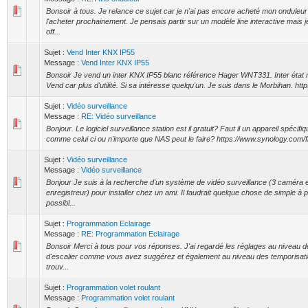
Bonsoir à tous. Je relance ce sujet car je n'ai pas encore acheté mon onduleu
l'acheter prochainement. Je pensais partir sur un modèle line interactive mais 
off...
Sujet :
Vend Inter KNX IP55
Message :
Vend Inter KNX IP55
Bonsoir Je vend un inter KNX IP55 blanc référence Hager WNT331. Inter état n
Vend car plus d'utilité. Si sa intéresse quelqu'un. Je suis dans le Morbihan. http
Sujet :
Vidéo surveillance
Message :
RE: Vidéo surveillance
Bonjour. Le logiciel surveillance station est il gratuit? Faut il un appareil spéci
comme celui ci ou n'importe que NAS peut le faire? https://www.synology.com/fr-
Sujet :
Vidéo surveillance
Message :
Vidéo surveillance
Bonjour Je suis à la recherche d'un système de vidéo surveillance (3 caméra e
enregistreur) pour installer chez un ami. Il faudrait quelque chose de simple à po
possibl...
Sujet :
Programmation Eclairage
Message :
RE: Programmation Eclairage
Bonsoir Merci à tous pour vos réponses. J'ai regardé les réglages au niveau d
d'escalier comme vous avez suggérez et également au niveau des temporisatio
trouv...
Sujet :
Programmation volet roulant
Message :
Programmation volet roulant