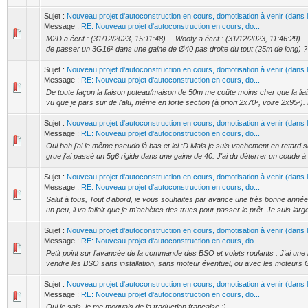
Sujet :
Nouveau projet d'autoconstruction en cours, domotisation à venir (dans
Message :
RE: Nouveau projet d'autoconstruction en cours, do...
M2D a écrit : (31/12/2023, 15:11:48) -- Woofy a écrit : (31/12/2023, 11:46:29) --
de passer un 3G16² dans une gaine de Ø40 pas droite du tout (25m de long) ? 
Sujet :
Nouveau projet d'autoconstruction en cours, domotisation à venir (dans
Message :
RE: Nouveau projet d'autoconstruction en cours, do...
De toute façon la liaison poteau/maison de 50m me coûte moins cher que la li
vu que je pars sur de l'alu, même en forte section (à priori 2x70², voire 2x95²).
Sujet :
Nouveau projet d'autoconstruction en cours, domotisation à venir (dans
Message :
RE: Nouveau projet d'autoconstruction en cours, do...
Oui bah j'ai le même pseudo là bas et ici :D Mais je suis vachement en retard sur
grue j'ai passé un 5g6 rigide dans une gaine de 40. J'ai du déterrer un coude à 
Sujet :
Nouveau projet d'autoconstruction en cours, domotisation à venir (dans
Message :
RE: Nouveau projet d'autoconstruction en cours, do...
Salut à tous, Tout d'abord, je vous souhaites par avance une très bonne ann
un peu, il va falloir que je m'achètes des trucs pour passer le prêt. Je suis large, 
Sujet :
Nouveau projet d'autoconstruction en cours, domotisation à venir (dans
Message :
RE: Nouveau projet d'autoconstruction en cours, do...
Petit point sur l'avancée de la commande des BSO et volets roulants : J'ai un
vendre les BSO sans installation, sans moteur éventuel, ou avec les moteurs G
Sujet :
Nouveau projet d'autoconstruction en cours, domotisation à venir (dans
Message :
RE: Nouveau projet d'autoconstruction en cours, do...
Oui je sais, je me moquais de la traduction française ;)