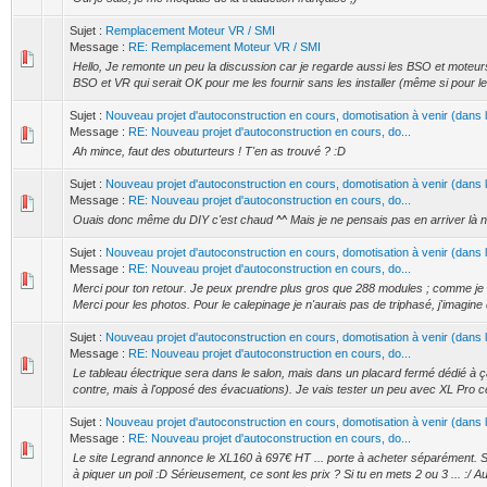
Sujet :
Remplacement Moteur VR / SMI
Message :
RE: Remplacement Moteur VR / SMI
Hello, Je remonte un peu la discussion car je regarde aussi les BSO et moteurs.
BSO et VR qui serait OK pour me les fournir sans les installer (même si pour le
Sujet :
Nouveau projet d'autoconstruction en cours, domotisation à venir (dans
Message :
RE: Nouveau projet d'autoconstruction en cours, do...
Ah mince, faut des obuturteurs ! T'en as trouvé ? :D
Sujet :
Nouveau projet d'autoconstruction en cours, domotisation à venir (dans
Message :
RE: Nouveau projet d'autoconstruction en cours, do...
Ouais donc même du DIY c'est chaud ^^ Mais je ne pensais pas en arriver là n
Sujet :
Nouveau projet d'autoconstruction en cours, domotisation à venir (dans
Message :
RE: Nouveau projet d'autoconstruction en cours, do...
Merci pour ton retour. Je peux prendre plus gros que 288 modules ; comme je l'a
Merci pour les photos. Pour le calepinage je n'aurais pas de triphasé, j'imagine
Sujet :
Nouveau projet d'autoconstruction en cours, domotisation à venir (dans
Message :
RE: Nouveau projet d'autoconstruction en cours, do...
Le tableau électrique sera dans le salon, mais dans un placard fermé dédié à ç
contre, mais à l'opposé des évacuations). Je vais tester un peu avec XL Pro ce
Sujet :
Nouveau projet d'autoconstruction en cours, domotisation à venir (dans
Message :
RE: Nouveau projet d'autoconstruction en cours, do...
Le site Legrand annonce le XL160 à 697€ HT ... porte à acheter séparément. 
à piquer un poil :D Sérieusement, ce sont les prix ? Si tu en mets 2 ou 3 ... :/ Au