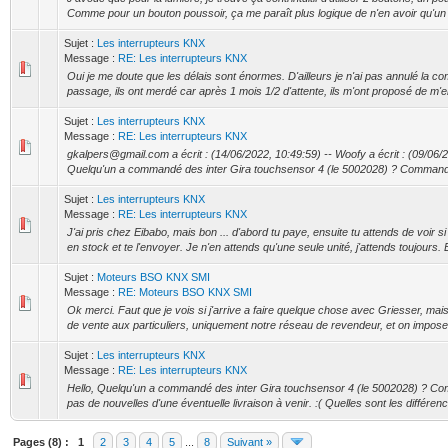
Comme pour un bouton poussoir, ça me paraît plus logique de n'en avoir qu'un 
Sujet :
Les interrupteurs KNX
Message :
RE: Les interrupteurs KNX
Oui je me doute que les délais sont énormes. D'ailleurs je n'ai pas annulé la co
passage, ils ont merdé car après 1 mois 1/2 d'attente, ils m'ont proposé de m'en
Sujet :
Les interrupteurs KNX
Message :
RE: Les interrupteurs KNX
gkalpers@gmail.com a écrit : (14/06/2022, 10:49:59) -- Woofy a écrit : (09/06/2
Quelqu'un a commandé des inter Gira touchsensor 4 (le 5002028) ? Commandé il 
Sujet :
Les interrupteurs KNX
Message :
RE: Les interrupteurs KNX
J'ai pris chez Eibabo, mais bon ... d'abord tu paye, ensuite tu attends de voir si 
en stock et te l'envoyer. Je n'en attends qu'une seule unité, j'attends toujours. E
Sujet :
Moteurs BSO KNX SMI
Message :
RE: Moteurs BSO KNX SMI
Ok merci. Faut que je vois si j'arrive a faire quelque chose avec Griesser, mais 
de vente aux particuliers, uniquement notre réseau de revendeur, et on impose 
Sujet :
Les interrupteurs KNX
Message :
RE: Les interrupteurs KNX
Hello, Quelqu'un a commandé des inter Gira touchsensor 4 (le 5002028) ? Comma
pas de nouvelles d'une éventuelle livraison à venir. :( Quelles sont les différenc
Pages (8) :
1
2
3
4
5
...
8
Suivant »