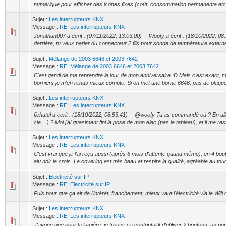
numérique pour afficher des icônes fixes (coût, consommation permanente etc...)
Sujet :
Les interrupteurs KNX
Message :
RE: Les interrupteurs KNX
Jonathan007 a écrit : (07/11/2022, 13:03:00) -- Woofy a écrit : (18/10/2022, 08
derrière, tu veux parler du connecteur 2 fils pour sonde de température externe
Sujet :
Mélange de 2003 6646 et 2003 7642
Message :
RE: Mélange de 2003 6646 et 2003 7642
C'est gentil de me reprendre le jour de mon anniversaire :D Mais c'est exact, ma
borniers je m'en rends mieux compte. Si on met une borne 6646, pas de plaque,
Sujet :
Les interrupteurs KNX
Message :
RE: Les interrupteurs KNX
fichatel a écrit : (18/10/2022, 08:53:41) -- @woofy Tu as commandé où ? En all
cie ...) ? Moi j'ai quasiment fini la pose de mon elec (pas le tableau), et il me rest
Sujet :
Les interrupteurs KNX
Message :
RE: Les interrupteurs KNX
C'est vrai que je l'ai reçu aussi (après 6 mois d'attente quand même), en 4 bou
alu noir je crois. Le covering est très beau et respire la qualité, agréable au tou
Sujet :
Electricité sur IP
Message :
RE: Electricité sur IP
Puis pour que ça ait de l'intérêt, franchement, mieux vaut l'électricité via le Wifi 
Sujet :
Les interrupteurs KNX
Message :
RE: Les interrupteurs KNX
J'avoue que pour la lumière, je trouve ça contrintuitif d'utiliser 2 boutons, un po