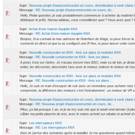
Sujet :
Nouveau projet d'autoconstruction en cours, domotisation à venir (dans
Message :
RE: Nouveau projet d'autoconstruction en cours, do...
Hello, Petite question, je vais probablement commencer à acheter du matériel él
débloquer le prêt). Niveau tableau, vous conseilleriez quoi ? Vous avez quoi ? 
Sujet :
Achat d'une maison équipée KNX
Message :
RE: Achat d'une maison équipée KNX
Bonjour, Si tu connais la mac adresse de l'interface du Wago, tu peux forcer la
connecté en direct et que tu as configuré une IP fixe, tu peux lancer cette comm
Sujet :
Nouvelle construction en KNX - Avis sur plans et modules KNX
Message :
RE: Nouvelle construction en KNX - Avis sur plans ...
A priori, il est sur l'arbre. Je n'ai pas encore mes BSO, mais vu de loin, je dirai
entier, les décrocher, descendre l'axe avec le moteur, enlever le moteur de l'axe
Sujet :
Nouvelle construction en KNX - Avis sur plans et modules KNX
Message :
RE: Nouvelle construction en KNX - Avis sur plans ...
Hello, Je suis en train d'essayer de voir avec un revendeur pour acheter me
comprends, la différence des moteurs c'est l'entrainement : un moteur de VR se
Sujet :
Nouveau projet d'autoconstruction en cours, domotisation à venir (dans
Message :
RE: Nouveau projet d'autoconstruction en cours, do...
Pfiou, ça fait presque 1 an, et je ne m'y suis mis que le week-end dernier (il ple
câbler ma petite planche de test, avec le matos acheté sur eibabo et acheté d'
Sujet :
Les interrupteurs KNX
Message :
RE: Les interrupteurs KNX
(bon ok j'arrive des semaines après la bataille) Je me questionne quand même