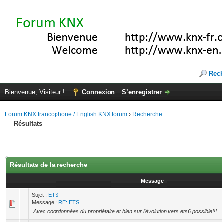
Rec
Bienvenue, Visiteur !
Connexion
S’enregistrer
Forum KNX francophone / English KNX forum
›
Recherche
Résultats
Résultats de la recherche
Message
Sujet :
ETS
Message :
RE: ETS
Avec coordonnées du propriétaire et bien sur l'évolution vers ets6 possible!!!