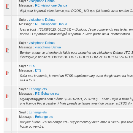
Sujet :
visiophone Dahua
Message :
RE: visiophone Dahua
déjà pour le portail c'est bien le port DOOR_ NO que j'ai besoin avec un des
Sujet :
visiophone Dahua
Message :
RE: visiophone Dahua
Ives a écrit : (23/08/2025, 08:13:43) -- Bonjour, Je ne comprends pas le lien ent
portail ? Le portillon serait intégré au portail ? Cette partie de la documentatio...
Sujet :
visiophone Dahua
Message :
visiophone Dahua
Bonjour à tous, je cherche de l'aide pour brancher un visiophone Dahua VTO
électrique je pense qu'il faut le DC OUT / DOOR COM et DOOR NC ou NO /GND
Sujet :
ETS
Message :
ETS
Salut tout le monde, je vend un ETS5 supplementary avec dongle dans sa boite
a++ à tous
Sujet :
Échange ets
Message :
RE: Échange ets
Mgkalpers@gmail.com a écrit : (03/11/2021, 21:42:09) -- salut, Paye la mise à 
une licence Pro à vendre ;) Mais prends le temps avant de passer à ETS6, il y 
Sujet :
Échange ets
Message :
Échange ets
Bonjour à tous, J’ai un dongle ets5 supplementary avec mise à niveau possibl
home ou vendre.