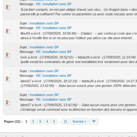
Message :
RE: Installation sans BP
Si j'ai bien compris, on est pas obliger d'avoir une visu... Un Aragon base + des
passerelle ip suffisent? Par contre on paramètre ca avec node red pas avec e
Sujet :
Installation sans BP
Message :
RE: Installation sans BP
filou59 a écrit : (17/09/2020, 19:58:46) -- Citation : -- par contre je crois que c'
alexa à l'oreille fine et on ne peut pas l'utiliser par pièce car elle peut entendr...
Sujet :
Installation sans BP
Message :
RE: Installation sans BP
Ives a écrit : (17/09/2020, 18:52:01) -- fabdu26 a écrit : (17/09/2020, 11:14:04)
quelle serait les contraintes de gérer une installation knx seulement avec des d
Sujet :
Installation sans BP
Message :
RE: Installation sans BP
lales67 a écrit : (17/09/2020, 18:12:19) -- fabdu26 a écrit : (17/09/2020, 14:27:31
(17/09/2020, 13:42:56) -- Salut aucun soucis pour une gestion 100% détection et
Sujet :
Installation sans BP
Message :
RE: Installation sans BP
lales67 a écrit : (17/09/2020, 13:42:56) -- Salut aucun soucis pour une gestion
L’éclairage serait commuté avec la détection en fonction des besoins et apports
Pages (11) :
1
2
3
4
5
...
11
Suivant »