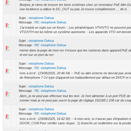
Bonjour, je viens de trouver les bons schémas chez un revendeur PoE Alim Du
une incidence a utiliser le DC_OUT ou pas Je trouve complètement .... de d...
Sujet :
visiophone Dahua
Message :
RE: visiophone Dahua
J'ai traduit un sujet sur un forum: - Les périphériques VTH/VTO ne peuvent pas
VTO/VTH est lui-même un système autonome. - Les appareils VTO ont besoin 
Sujet :
visiophone Dahua
Message :
RE: visiophone Dahua
meme dans la page de mon nvr il trouve que les cameras dans appareil PoE alor
et est sur un port du nvr
Sujet :
visiophone Dahua
Message :
RE: visiophone Dahua
Ives a écrit : (23/08/2025, 20:46:34) -- PoE ou alim externe ne devrait pas avo
de l’interphone ? Ce type d’appareil est habituellement par défaut en DHCP et si
Sujet :
visiophone Dahua
Message :
RE: visiophone Dahua
Alors, je ne peut pas effectuer tout les test. Je l'est alimenter à un port POE de
sonner mais je ne peut pas ouvrir la page de réglage 192168.1.108 car du coup i
Sujet :
visiophone Dahua
Message :
RE: visiophone Dahua
Ives a écrit : (23/08/2025, 16:42:30) -- A mon avis, tu n'auras pas d'impulsio
DOOR_COM Pour vérifier sans risque : 1) branche un multimètre sur la position