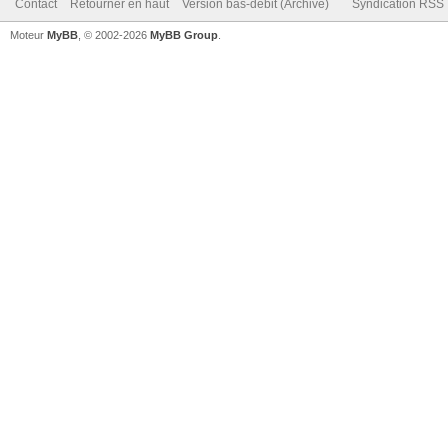
Contact
Retourner en haut
Version bas-débit (Archivé)
Syndication RSS
Moteur
MyBB
, © 2002-2026
MyBB Group
.