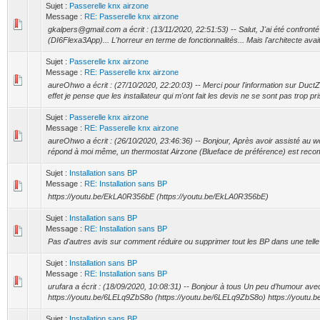
Sujet :
Passerelle knx airzone
Message :
RE: Passerelle knx airzone
gkalpers@gmail.com a écrit : (13/11/2020, 22:51:53) -- Salut, J'ai été confront
(DI6Flexa3App)... L'horreur en terme de fonctionnalités... Mais l'architecte avait
Sujet :
Passerelle knx airzone
Message :
RE: Passerelle knx airzone
aureOhwo a écrit : (27/10/2020, 22:20:03) -- Merci pour l'information sur Duct
effet je pense que les installateur qui m'ont fait les devis ne se sont pas trop pris 
Sujet :
Passerelle knx airzone
Message :
RE: Passerelle knx airzone
aureOhwo a écrit : (26/10/2020, 23:46:36) -- Bonjour, Après avoir assisté au 
répond à moi même, un thermostat Airzone (Blueface de préférence) est recom
Sujet :
Installation sans BP
Message :
RE: Installation sans BP
https://youtu.be/EkLA0R356bE (https://youtu.be/EkLA0R356bE)
Sujet :
Installation sans BP
Message :
RE: Installation sans BP
Pas d'autres avis sur comment réduire ou supprimer tout les BP dans une telle 
Sujet :
Installation sans BP
Message :
RE: Installation sans BP
urufara a écrit : (18/09/2020, 10:08:31) -- Bonjour à tous Un peu d’humour a
https://youtu.be/6LELq9ZbS8o (https://youtu.be/6LELq9ZbS8o) https://youtu.be
Sujet :
Installation sans BP