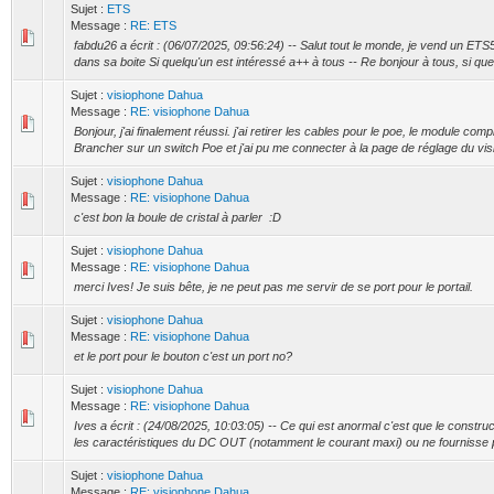
Sujet :
ETS
Message :
RE: ETS
fabdu26 a écrit : (06/07/2025, 09:56:24) -- Salut tout le monde, je vend un E
dans sa boite Si quelqu'un est intéressé a++ à tous -- Re bonjour à tous, si quel
Sujet :
visiophone Dahua
Message :
RE: visiophone Dahua
Bonjour, j'ai finalement réussi. j'ai retirer les cables pour le poe, le module comp
Brancher sur un switch Poe et j'ai pu me connecter à la page de réglage du visi
Sujet :
visiophone Dahua
Message :
RE: visiophone Dahua
c'est bon la boule de cristal à parler :D
Sujet :
visiophone Dahua
Message :
RE: visiophone Dahua
merci Ives! Je suis bête, je ne peut pas me servir de se port pour le portail.
Sujet :
visiophone Dahua
Message :
RE: visiophone Dahua
et le port pour le bouton c'est un port no?
Sujet :
visiophone Dahua
Message :
RE: visiophone Dahua
Ives a écrit : (24/08/2025, 10:03:05) -- Ce qui est anormal c'est que le constru
les caractéristiques du DC OUT (notamment le courant maxi) ou ne fournisse p
Sujet :
visiophone Dahua
Message :
RE: visiophone Dahua