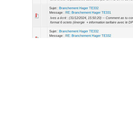
Sujet :
Branchement Hager TE332
Message :
RE: Branchement Hager TE331
Ives a écrit : (31/12/2024, 15:50:20) -- Comment as tu con
format 6 octets (énergie + information tarifaire avec le DP
Sujet :
Branchement Hager TE332
Message :
RE: Branchement Hager TE332
Merci à tous les deux c'est beaucoup plus clair sur le br
"Comptage énergie" J'essaye de récupérer les infos de co
Sujet :
Branchement Hager TE332
Message :
RE: Branchement Hager TE331
XeNo a écrit : (30/12/2024, 18:41:03) -- Hello, L'alimenta
alimentation. Elle doit venir du circuit d'alimentation de ton .
Sujet :
Branchement Hager TE332
Message :
Branchement Hager TE332
Bonjour, Je viens d'installer le TE331 pour mesurer la con
de la façon suivante: - Comptage 1 : PAC (Chauff...
Sujet :
Contrôleur logique ABA S/1.2.1 : partage de blocs f
Message :
RE: Contrôleur logique ABA S/1.2.1 : partage de 
Je confirme c'est bien le "datatype" de la constante qui dé
Sujet :
Contrôleur logique ABA S/1.2.1 : partage de blocs f
Message :
RE: Contrôleur logique ABA S/1.2.1 : partage de 
kalhimeo a écrit : (09/09/2020, 21:13:11) -- Moyenne x en