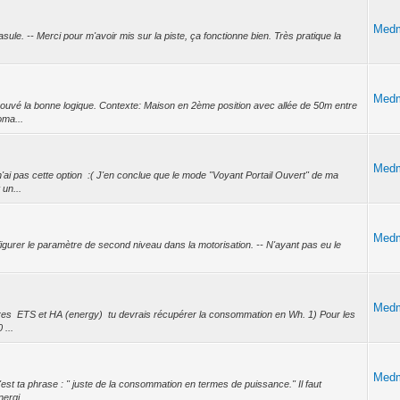
Med
 basule. -- Merci pour m'avoir mis sur la piste, ça fonctionne bien. Très pratique la
Med
trouvé la bonne logique. Contexte: Maison en 2ème position avec allée de 50m entre
oma...
Med
i pas cette option :( J'en conclue que le mode "Voyant Portail Ouvert" de ma
 un...
Med
onfigurer le paramètre de second niveau dans la motorisation. -- N'ayant pas eu le
Med
ètres ETS et HA (energy) tu devrais récupérer la consommation en Wh. 1) Pour les
 ...
Med
c'est ta phrase : " juste de la consommation en termes de puissance." Il faut
ergi...