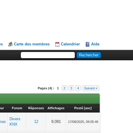
es
Carte des membres
Calendrier
Aide
Pages (4) :
1
2
3
4
Suivant »
eur
Forum
Réponses
Affichages
Posté
[
asc
]
Divers
max
12
9,091
17/08/2025, 09:05:46
KNX