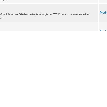
Med
figuré le format Général de l'objet énergie du TE331 car si tu a sélectionné le
T...
Med
anchement. Question supplémentaire que je poste ici pour ne pas polluer le canal
...
Med
tion du TE331 (TE332 ici, c'est du 331 avec 3 tores) a besoin de sa propre
..
Med
sommation de certain appareils de mon installation: Je souhaiterais répartir 3 tores
onctions
bl...
Med
termine la logique d'arrondi. Problème réglé. Merci pour ton retour!
onctions
bl...
Med
trées Le but du bloc est de calculer la moyenne des nombres en entrée. Il est facile