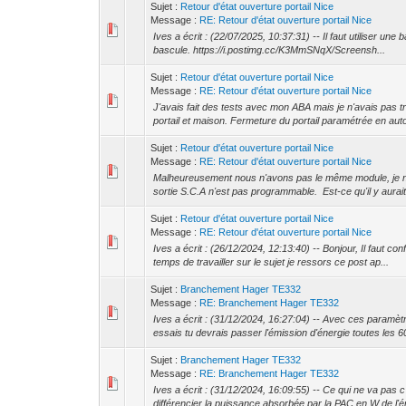
Sujet :
Retour d'état ouverture portail Nice
Message :
RE: Retour d'état ouverture portail Nice
Ives a écrit : (22/07/2025, 10:37:31) -- Il faut utiliser une
bascule. https://i.postimg.cc/K3MmSNqX/Screensh...
Sujet :
Retour d'état ouverture portail Nice
Message :
RE: Retour d'état ouverture portail Nice
J'avais fait des tests avec mon ABA mais je n'avais pas 
portail et maison. Fermeture du portail paramétrée en aut
Sujet :
Retour d'état ouverture portail Nice
Message :
RE: Retour d'état ouverture portail Nice
Malheureusement nous n'avons pas le même module, je n'a
sortie S.C.A n'est pas programmable. Est-ce qu'il y aurait
Sujet :
Retour d'état ouverture portail Nice
Message :
RE: Retour d'état ouverture portail Nice
Ives a écrit : (26/12/2024, 12:13:40) -- Bonjour, Il faut c
temps de travailler sur le sujet je ressors ce post ap...
Sujet :
Branchement Hager TE332
Message :
RE: Branchement Hager TE332
Ives a écrit : (31/12/2024, 16:27:04) -- Avec ces param
essais tu devrais passer l'émission d'énergie toutes les 60
Sujet :
Branchement Hager TE332
Message :
RE: Branchement Hager TE332
Ives a écrit : (31/12/2024, 16:09:55) -- Ce qui ne va pas 
différencier la puissance absorbée par la PAC en W de l'én