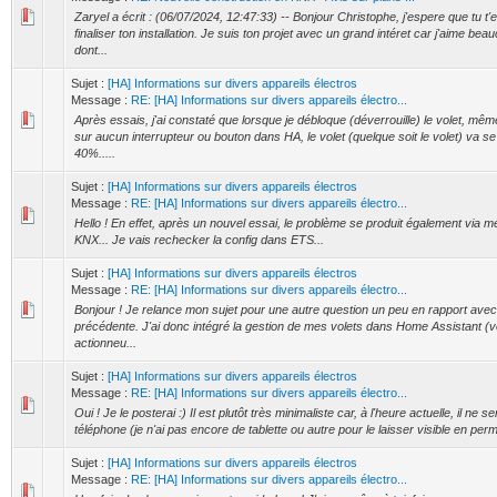
Zaryel a écrit : (06/07/2024, 12:47:33) -- Bonjour Christophe, j'espere que tu t'
finaliser ton installation. Je suis ton projet avec un grand intéret car j'aime bea
dont...
Sujet :
[HA] Informations sur divers appareils électros
Message :
RE: [HA] Informations sur divers appareils électro...
Après essais, j'ai constaté que lorsque je débloque (déverrouille) le volet, même
sur aucun interrupteur ou bouton dans HA, le volet (quelque soit le volet) va se
40%.....
Sujet :
[HA] Informations sur divers appareils électros
Message :
RE: [HA] Informations sur divers appareils électro...
Hello ! En effet, après un nouvel essai, le problème se produit également via m
KNX... Je vais rechecker la config dans ETS...
Sujet :
[HA] Informations sur divers appareils électros
Message :
RE: [HA] Informations sur divers appareils électro...
Bonjour ! Je relance mon sujet pour une autre question un peu en rapport avec
précédente. J'ai donc intégré la gestion de mes volets dans Home Assistant (v
actionneu...
Sujet :
[HA] Informations sur divers appareils électros
Message :
RE: [HA] Informations sur divers appareils électro...
Oui ! Je le posterai :) Il est plutôt très minimaliste car, à l'heure actuelle, il ne s
téléphone (je n'ai pas encore de tablette ou autre pour le laisser visible en per
Sujet :
[HA] Informations sur divers appareils électros
Message :
RE: [HA] Informations sur divers appareils électro...