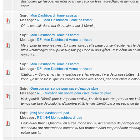
dashboard (je l'avoue, en m'inspirant de ceux de Ives, aureOhwo et demotica, 
contr...
Sujet :
Mon Dashboard Home assistant
Message :
RE: Mon Dashboard Home assistant
Ok, c'est clair dans ma tête maintenant ;) Merci :)
Sujet :
Mon Dashboard Home assistant
Message :
RE: Mon Dashboard Home assistant
Merci pour ta réponse Ives. Ok mais alors, cette page contient également le dét
https://zupimages.net/up/24/07/qsdk.jpg Donc tu dois gérer 2x le détail du sal
séparées ...
Sujet :
Mon Dashboard Home assistant
Message :
RE: Mon Dashboard Home assistant
Citation : -- Concernant la navigation vers les pièces, il y a deux possibilités : 
zone (je ne poste ici que les copies d'écran des zones, sachant chaque colon
Sujet :
Question sur sonde pour cuve d'eau de pluie
Message :
RE: Question sur sonde pour cuve d'eau de pluie
Hello poukill, Désolé pour la réponse tardive, je n'étais pas très présent sur le
temps car bcp de boulot et d'imprévu et là, je vais bientôt partir en vacance du 
Sujet :
[HA] Mon dashboard Ipad
Message :
RE: [HA] Mon dashboard Ipad
Hello aureOhwo ! Quand tu en auras l'occasion, tu accepterais de partager de
dashboard sur smartphone comme tu l'as proposé dans ton précédent message
puiser des i...