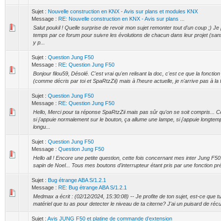
Sujet :
Nouvelle construction en KNX - Avis sur plans et modules KNX
Message :
RE: Nouvelle construction en KNX - Avis sur plans ...
Salut poukil ! Quelle surprise de revoir mon sujet remonter tout d'un coup ;) 
temps par ce forum pour suivre les évolutions de chacun dans leur projet (sa
y p...
Sujet :
Question Jung F50
Message :
RE: Question Jung F50
Bonjour filou59, Désolé. C'est vrai qu'en relisant la doc, c'est ce que la fonctio
(comme décris par toi et SpaRtzZii) mais à l'heure actuelle, je n'arrive pas à la fa
Sujet :
Question Jung F50
Message :
RE: Question Jung F50
Hello, Merci pour ta réponse SpaRtzZii mais pas sûr qu'on se soit compris... C
si j'appuie normalement sur le bouton, ça allume une lampe, si j'appuie longte
longu...
Sujet :
Question Jung F50
Message :
Question Jung F50
Hello all ! Encore une petite question, cette fois concernant mes inter Jung F50..
sapin de Noel... Tous mes boutons d'interrupteur étant pris par une fonction préci
Sujet :
Bug étrange ABA S/1.2.1
Message :
RE: Bug étrange ABA S/1.2.1
Medmax a écrit : (02/12/2024, 15:30:08) -- Je profite de ton sujet, est-ce que t
matériel que tu as pour detecter le niveau de ta citerne? J'ai un puisard de récu
Sujet :
Avis JUNG F50 et platine de commande d’extension