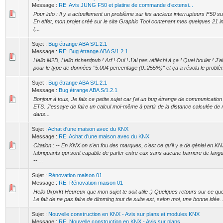
Message :
RE: Avis JUNG F50 et platine de commande d’extensi...
Pour info : Il y a actuellement un problème sur les anciens interrupteurs F50 sur 
En effet, mon projet créé sur le site Graphic Tool contenant mes quelques 21 i
(...
Sujet :
Bug étrange ABA S/1.2.1
Message :
RE: Bug étrange ABA S/1.2.1
Hello M2D, Hello richardpub ! Arf ! Oui ! J'ai pas réfléchi à ça ! Quel boulet ! J'a
pour le type de données "5.004 percentage (0..255%)" et ça a résolu le problèm
Sujet :
Bug étrange ABA S/1.2.1
Message :
Bug étrange ABA S/1.2.1
Bonjour à tous, Je fais ce petite sujet car j'ai un bug étrange de communicatio
ETS. J'essaye de faire un calcul moi-même à partir de la distance calculée d
dans...
Sujet :
Achat d'une maison avec du KNX
Message :
RE: Achat d'une maison avec du KNX
Citation : -- En KNX on s'en fou des marques, c'est ce qu'il y a de génial en K
fabriquants qui sont capable de parler entre eux sans aucune barriere de lang
-- ...
Sujet :
Rénovation maison 01
Message :
RE: Rénovation maison 01
Hello 0xpxlrt Heureux que mon sujet te soit utile :) Quelques retours sur ce que
Le fait de ne pas faire de dimming tout de suite est, selon moi, une bonne idée. Il 
Sujet :
Nouvelle construction en KNX - Avis sur plans et modules KNX
Message :
RE: Nouvelle construction en KNX - Avis sur plans ...