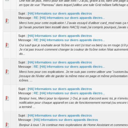
Une fois de plus, merci pour ton aide Ives ! J'ai pu, grâve à toi, faire une page
en type de vue "Panneau" dans lequel j'utillise une tuile Grid mêlant l'affichage de
Sujet :
[HA] Informations sur divers appareils électros
Message :
RE: [HA] Informations sur divers appareils électro...
Merci Ives pour cette explication ! J'avais essayé d'utiliser card_mod mais ça 
(je l'avais pourtant bien installé dans HACS) mais j'ai compris pourquoi, j'avais ou
Sujet :
[HA] Informations sur divers appareils électros
Message :
RE: [HA] Informations sur divers appareils électro...
Oui sauf que je souhaite avoir l'icône en vert (si tout va bien) ou en rouge (s'il
Je n'ai pas trouvé comment changer la couleur de l'icône selon l'état autrement
do...
Sujet :
[HA] Informations sur divers appareils électros
Message :
RE: [HA] Informations sur divers appareils électro...
Merci Ives pour ces explications. Je ne suis pas contre utiliser une "custom:b
j'essaye de l'éviter afin de garder la même mise en page et même présentatio
icônes. ...
Sujet :
[HA] Informations sur divers appareils électros
Message :
RE: [HA] Informations sur divers appareils électro...
Bonjour Ives, Merci pour ta réponse :) Oui, je suis d'accord avec toi, je n'envi
notification pour chaque appareil en cas de fonctionnement normal (ou encore 
a terminé ...
Sujet :
[HA] Informations sur divers appareils électros
Message :
[HA] Informations sur divers appareils électros
Bonjour à tous ! Je continue mes explorations de Home Assistant et commenc