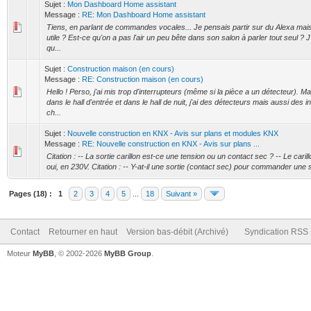
Sujet :
Mon Dashboard Home assistant
Message :
RE: Mon Dashboard Home assistant
Tiens, en parlant de commandes vocales... Je pensais partir sur du Alexa mai
utile ? Est-ce qu'on a pas l'air un peu bête dans son salon à parler tout seul ? J'
qu...
Sujet :
Construction maison (en cours)
Message :
RE: Construction maison (en cours)
Hello ! Perso, j'ai mis trop d'interrupteurs (même si la pièce a un détecteur). M
dans le hall d'entrée et dans le hall de nuit, j'ai des détecteurs mais aussi des 
ch...
Sujet :
Nouvelle construction en KNX - Avis sur plans et modules KNX
Message :
RE: Nouvelle construction en KNX - Avis sur plans ...
Citation : -- La sortie carillon est-ce une tension ou un contact sec ? -- Le cari
oui, en 230V. Citation : -- Y-at-il une sortie (contact sec) pour commander une s
Pages (18) :
1
2
3
4
5
...
18
Suivant »
Contact
Retourner en haut
Version bas-débit (Archivé)
Syndication RSS
Moteur
MyBB
, © 2002-2026
MyBB Group
.