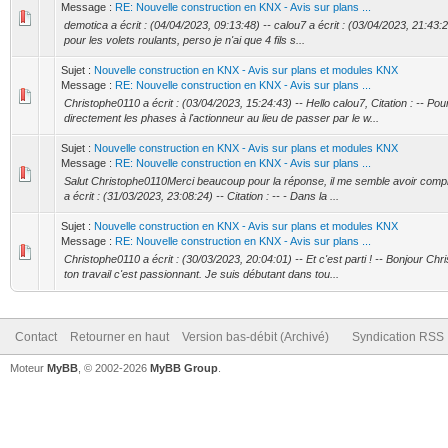
Message :
RE: Nouvelle construction en KNX - Avis sur plans ...
demotica a écrit : (04/04/2023, 09:13:48) -- calou7 a écrit : (03/04/2023, 21:43:20
pour les volets roulants, perso je n'ai que 4 fils s...
Sujet :
Nouvelle construction en KNX - Avis sur plans et modules KNX
Message :
RE: Nouvelle construction en KNX - Avis sur plans ...
Christophe0110 a écrit : (03/04/2023, 15:24:43) -- Hello calou7, Citation : -- P
directement les phases à l'actionneur au lieu de passer par le w...
Sujet :
Nouvelle construction en KNX - Avis sur plans et modules KNX
Message :
RE: Nouvelle construction en KNX - Avis sur plans ...
Salut Christophe0110Merci beaucoup pour la réponse, il me semble avoir compris,
a écrit : (31/03/2023, 23:08:24) -- Citation : -- - Dans la ...
Sujet :
Nouvelle construction en KNX - Avis sur plans et modules KNX
Message :
RE: Nouvelle construction en KNX - Avis sur plans ...
Christophe0110 a écrit : (30/03/2023, 20:04:01) -- Et c'est parti ! -- Bonjour Ch
ton travail c'est passionnant. Je suis débutant dans tou...
Contact
Retourner en haut
Version bas-débit (Archivé)
Syndication RSS
Moteur
MyBB
, © 2002-2026
MyBB Group
.