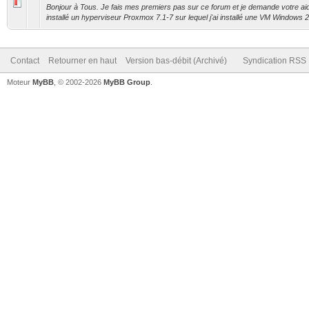
Bonjour à Tous. Je fais mes premiers pas sur ce forum et je demande votre aide
installé un hyperviseur Proxmox 7.1-7 sur lequel j'ai installé une VM Windows 2
Contact
Retourner en haut
Version bas-débit (Archivé)
Syndication RSS
Moteur
MyBB
, © 2002-2026
MyBB Group
.