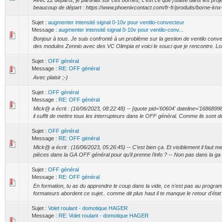
Avec 22 départs, je partirais sur ces bornes, c'est ce que j'utilise dans les proje
beaucoup de départ : https://www.phoenixcontact.com/fr-fr/produits/borne-knx
Sujet :
augmenter intensité signal 0-10v pour ventilo-convecteur
Message :
augmenter intensité signal 0-10v pour ventilo-conv...
Bonjour à tous. Je suis confronté à un problème sur la gestion de ventilo convec
des modules Zennio avec des VC Olimpia et voici le souci que je rencontre. Lors
Sujet :
OFF général
Message :
RE: OFF général
Avec plaisir ;-)
Sujet :
OFF général
Message :
RE: OFF général
Mick@ a écrit : (16/06/2023, 08:22:48) -- [quote pid='60604' dateline='168689982
il suffit de mettre tous les interrupteurs dans le OFF général. Comme ils sont dé
Sujet :
OFF général
Message :
RE: OFF général
Mick@ a écrit : (16/06/2023, 05:26:45) -- C’est bien ça. Et visiblement il faut me
pièces dans la GA OFF général pour qu’il prenne l’info ? -- Non pas dans la ga o
Sujet :
OFF général
Message :
RE: OFF général
En formation, tu as du apprendre le coup dans la vide, ce n'est pas au progr
formateurs abordent ce sujet.. comme dit plus haut il te manque le retour d'état su
Sujet :
Volet roulant - domotique HAGER
Message :
RE: Volet roulant - domotique HAGER