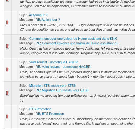
de rien, tu peux aussi pour tes tests: - parquer l'adresse individuelle du modul
d'origine - en faire un copier/coller, lui redonner l'adresse individuelle du module
Sujet :
Actionneur ?
Message :
RE: Actionneur ?
M2D a écrit : (03/06/2023, 21:29:06) -- - Light-domotique.fr là le site ne fait pas 
07, pas de condition de vente, une adresse au bout d'un chemin au milieu de null
Sujet :
Comment envoyer une valeur de Home assistant dans KNX
Message :
RE: Comment envoyer une valeur de Home assistant d...
Hello, Quant tu fais un expose depuis Home Assistant, HA va envoyer la valeu
donné, chaque fois que la valeur change. Regarde déjà sur le bus si tu te reçois 
Sujet :
Volet roulant - domotique HAGER
Message :
RE: Volet roulant - domotique HAGER
Hello, Je connais que très peu les produits hager, mais le mode de fonctionne
les volets est le suivant : - appui long - bouton 1 = montée - appui court - bouton
Sujet :
Migration ETS inside vers ETS6
Message :
RE: Migration ETS inside vers ETS6
Envoi moi un mp avec un lien pour télécharger ton .knxproj (ou directement par 
;-)
Sujet :
ETS Promotion
Message :
RE: ETS Promotion
Hello, Le meilleur moment c'est lors du blackfriday, de mémoire l'an dernier c'é
passer le petit "exam" pour avoir une licence lite, la maj est un peu moins cher. S