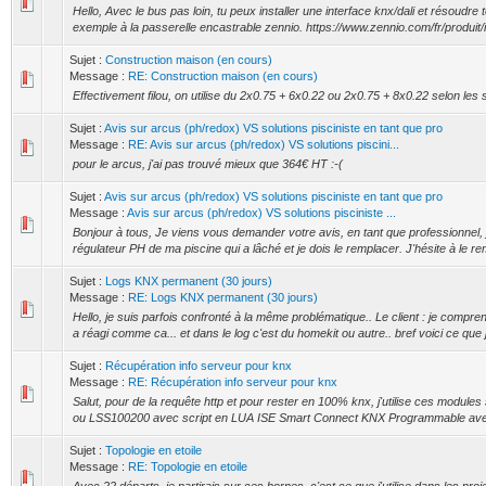
Hello, Avec le bus pas loin, tu peux installer une interface knx/dali et résoudr
exemple à la passerelle encastrable zennio. https://www.zennio.com/fr/produit/i
Sujet :
Construction maison (en cours)
Message :
RE: Construction maison (en cours)
Effectivement filou, on utilise du 2x0.75 + 6x0.22 ou 2x0.75 + 8x0.22 selon les
Sujet :
Avis sur arcus (ph/redox) VS solutions pisciniste en tant que pro
Message :
RE: Avis sur arcus (ph/redox) VS solutions piscini...
pour le arcus, j'ai pas trouvé mieux que 364€ HT :-(
Sujet :
Avis sur arcus (ph/redox) VS solutions pisciniste en tant que pro
Message :
Avis sur arcus (ph/redox) VS solutions pisciniste ...
Bonjour à tous, Je viens vous demander votre avis, en tant que professionnel, 
régulateur PH de ma piscine qui a lâché et je dois le remplacer. J'hésite à le re
Sujet :
Logs KNX permanent (30 jours)
Message :
RE: Logs KNX permanent (30 jours)
Hello, je suis parfois confronté à la même problématique.. Le client : je compr
a réagi comme ca... et dans le log c'est du homekit ou autre.. bref voici ce que je 
Sujet :
Récupération info serveur pour knx
Message :
RE: Récupération info serveur pour knx
Salut, pour de la requête http et pour rester en 100% knx, j'utilise ces module
ou LSS100200 avec script en LUA ISE Smart Connect KNX Programmable av
Sujet :
Topologie en etoile
Message :
RE: Topologie en etoile