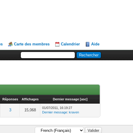
es
Carte des membres
Calendrier
Aide
Réponses
Affichages
Dernier message
[
asc
]
01/07/2011, 16:19:27
3
15,068
Dernier message
:
kraven