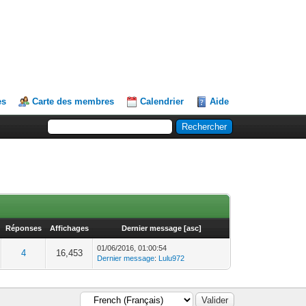
es
Carte des membres
Calendrier
Aide
Réponses
Affichages
Dernier message
[
asc
]
01/06/2016, 01:00:54
4
16,453
Dernier message
:
Lulu972