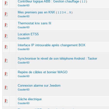
Contrôleur logique ABB : Gestion chauffage
(
1
2
)
Gautier60
Mes premiers pas en KNX
(
1
2
3
4
...
9
)
Gautier60
Thermostat knx sans fil
Gautier60
Location ETS5
Gautier60
Interface IP introuvable après changement BOX
Gautier60
Synchroniser le réveil de son téléphone Android : Tasker
Gautier60
Repère de câbles et bornier WAGO
Gautier60
Connexion alarme sur Jeedom
Gautier60
Gâche électrique
Gautier60