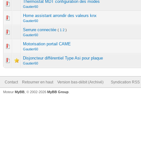
Thermostat MDT configuration des modes
Gautier60
Home assistant arrondir des valeurs knx
Gautier60
Serrure connectée
(
1
2
)
Gautier60
Motorisation portail CAME
Gautier60
Disjoncteur différentiel Type Asi pour plaque
Gautier60
Contact
Retourner en haut
Version bas-débit (Archivé)
Syndication RSS
Moteur
MyBB
, © 2002-2026
MyBB Group
.