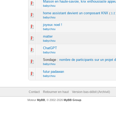
Maison en haute-savoie, knx enthousiaste appeur
babychou
home assistant devient un composant KNX
(
1
2
babychou
joyeux noel !
babychou
matter
babychou
ChatGPT
babychou
Sondage :
nombre de participants sur un projet
babychou
futur padawan
babychou
Contact
Retourner en haut
Version bas-débit (Archivé)
Moteur
MyBB
, © 2002-2026
MyBB Group
.