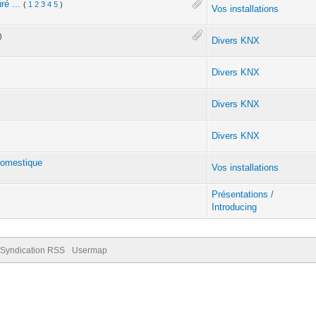
é ...
(
1
2
3
4
5
)
Vos installations
)
Divers KNX
Divers KNX
Divers KNX
Divers KNX
 domestique
Vos installations
Présentations /
Introducing
Syndication RSS
Usermap