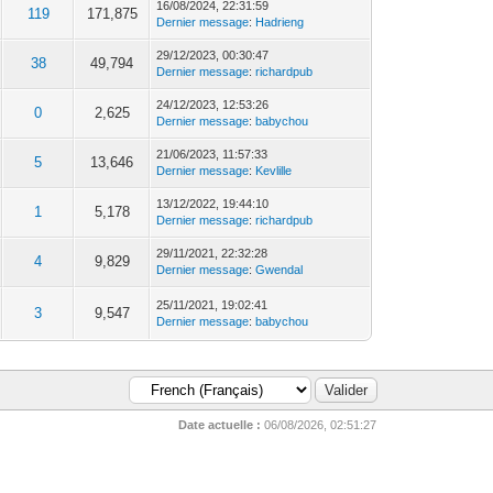
16/08/2024, 22:31:59
119
171,875
Dernier message
:
Hadrieng
29/12/2023, 00:30:47
38
49,794
Dernier message
:
richardpub
24/12/2023, 12:53:26
0
2,625
Dernier message
:
babychou
21/06/2023, 11:57:33
5
13,646
Dernier message
:
Kevlille
13/12/2022, 19:44:10
1
5,178
Dernier message
:
richardpub
29/11/2021, 22:32:28
4
9,829
Dernier message
:
Gwendal
25/11/2021, 19:02:41
3
9,547
Dernier message
:
babychou
Date actuelle :
06/08/2026, 02:51:27