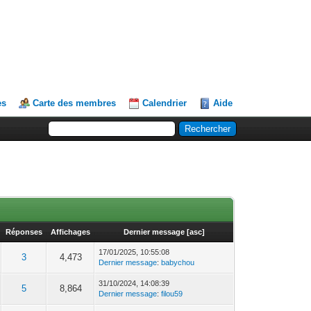
es
Carte des membres
Calendrier
Aide
Réponses
Affichages
Dernier message
[
asc
]
17/01/2025, 10:55:08
3
4,473
Dernier message
:
babychou
31/10/2024, 14:08:39
5
8,864
Dernier message
:
filou59