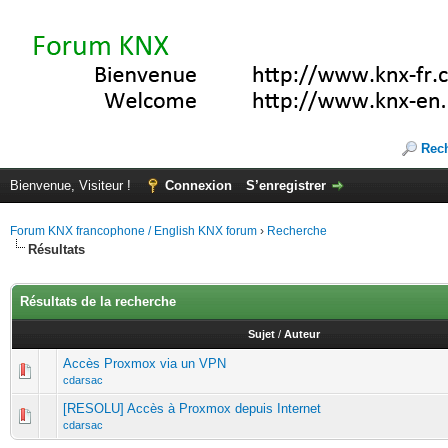
Rec
Bienvenue, Visiteur !
Connexion
S’enregistrer
Forum KNX francophone / English KNX forum
›
Recherche
Résultats
Résultats de la recherche
Sujet
/
Auteur
Accès Proxmox via un VPN
cdarsac
[RESOLU] Accès à Proxmox depuis Internet
cdarsac