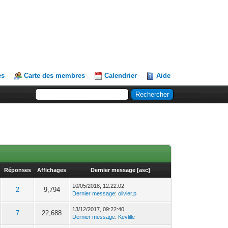
es
Carte des membres
Calendrier
Aide
Réponses
Affichages
Dernier message
[
asc
]
10/05/2018, 12:22:02
2
9,794
Dernier message
:
olivier.p
13/12/2017, 09:22:40
7
22,688
Dernier message
:
Kevlille