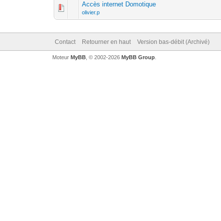
Accès internet Domotique
olivier.p
Contact
Retourner en haut
Version bas-débit (Archivé)
Moteur
MyBB
, © 2002-2026
MyBB Group
.