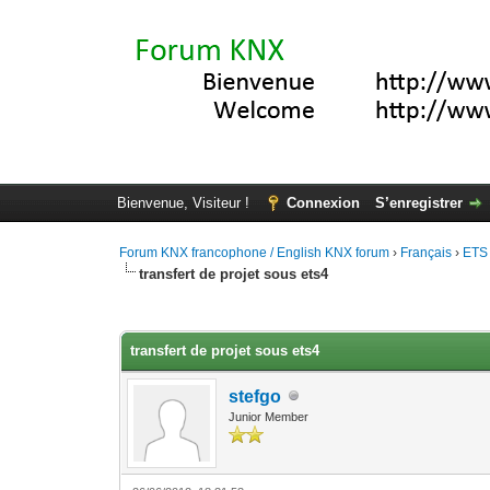
Bienvenue, Visiteur !
Connexion
S’enregistrer
Forum KNX francophone / English KNX forum
›
Français
›
ETS
transfert de projet sous ets4
Moyenne : 0 (0 vote(s))
1
2
3
4
5
transfert de projet sous ets4
stefgo
Junior Member