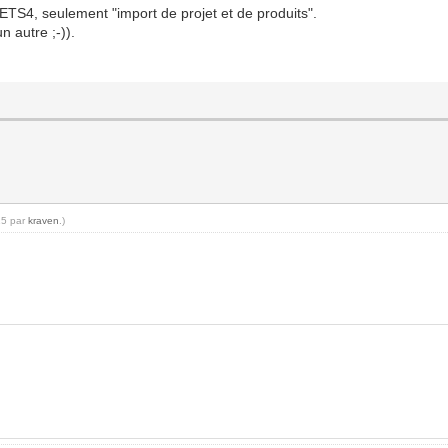
 ETS4, seulement "import de projet et de produits".
n autre ;-)).
15 par
kraven
.)