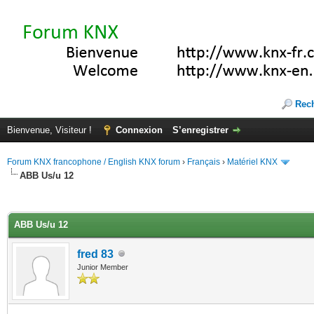
Rec
Bienvenue, Visiteur !
Connexion
S’enregistrer
Forum KNX francophone / English KNX forum
›
Français
›
Matériel KNX
ABB Us/u 12
(s))
ABB Us/u 12
fred 83
Junior Member