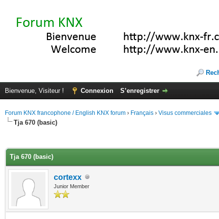
Rec
Bienvenue, Visiteur !
Connexion
S’enregistrer
Forum KNX francophone / English KNX forum
›
Français
›
Visus commerciales
Tja 670 (basic)
(s))
Tja 670 (basic)
cortexx
Junior Member