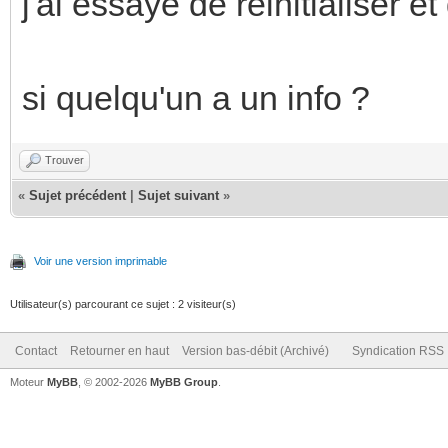
j'ai essayé de réinitialiser et
si quelqu'un a un info ?
Trouver
«
Sujet précédent
|
Sujet suivant
»
Voir une version imprimable
Utilisateur(s) parcourant ce sujet : 2 visiteur(s)
Contact
Retourner en haut
Version bas-débit (Archivé)
Syndication RSS
Moteur
MyBB
, © 2002-2026
MyBB Group
.