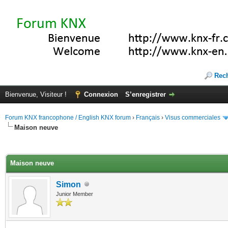
Rec
Bienvenue, Visiteur !
Connexion
S’enregistrer
Forum KNX francophone / English KNX forum
›
Français
›
Visus commerciales
Maison neuve
(s))
Maison neuve
Simon
Junior Member