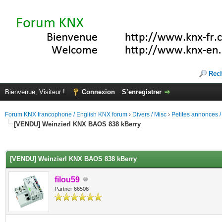
Rec
Bienvenue, Visiteur !
Connexion
S’enregistrer
Forum KNX francophone / English KNX forum
›
Divers / Misc
›
Petites annonces /
[VENDU] Weinzierl KNX BAOS 838 kBerry
(s))
[VENDU] Weinzierl KNX BAOS 838 kBerry
filou59
Partner 66506