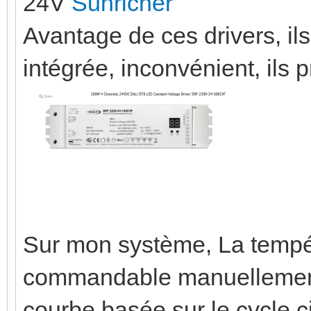
24V
Sunricher
Avantage de ces drivers, il
intégrée, inconvénient, ils 
Sur mon système, La tempér
commandable manuellemen
courbe basée sur le cycle c