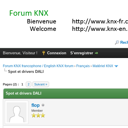
Rec
Bienvenue, Visiteur !
Connexion
S’enregistrer
Forum KNX francophone / English KNX forum
›
Français
›
Matériel KNX
Spot et drivers DALI
(s))
Pages (2) :
1
2
Suivant »
Spot et drivers DALI
flop
Member