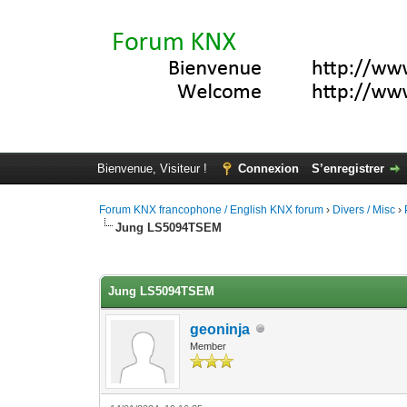
Bienvenue, Visiteur !
Connexion
S’enregistrer
Forum KNX francophone / English KNX forum
›
Divers / Misc
›
Jung LS5094TSEM
Moyenne : 0 (0 vote(s))
1
2
3
4
5
Jung LS5094TSEM
geoninja
Member