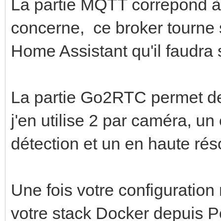
objects:
La partie MQTT correpond à 
driver_opts:
track:
type: "nfs4"
concerne, ce broker tourne s
- person
o: "addr=192.168.1
Home Assistant qu'il faudra 
filters:
device: ":/volume1
person:
La partie Go2RTC permet de
min_area: 5000
j'en utilise 2 par caméra, un
max_area: 100000
détection et un en haute rés
min_score: 0.7
threshold: 0.8
Une fois votre configuration
votre stack Docker depuis P
birdseye: