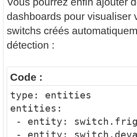
Vous pourrez enfin ajouter d
num_threads: 3
dashboards pour visualiser
cpu3:
switchs créés automatiquemen
type: cpu
num_threads: 3
détection :
cpu4:
type: cpu
Code :
num_threads: 3
type: entities
cpu5:
entities:
type: cpu
- entity: switch.frig
num_threads: 3
- entity: switch.deva