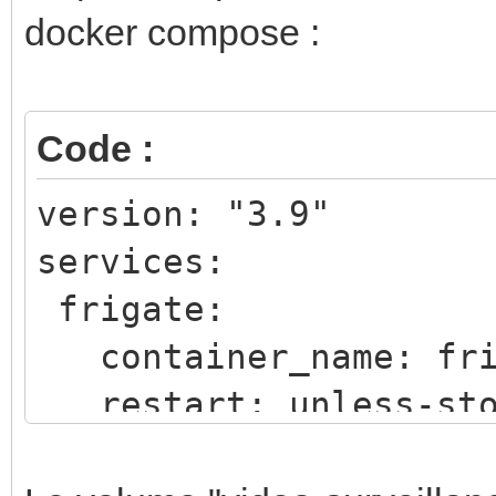
docker compose :
Code :
version: "3.9"
services:
frigate:
container_name: fri
restart: unless-sto
image: ghcr.io/blake