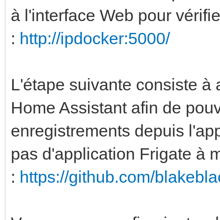
à l'interface Web pour vérifi
enabled: false
rtmp:
:
http://ipdocker:5000/
enabled: false
L'étape suivante consiste à a
detectors:
Home Assistant afin de pouv
cpu1:
enregistrements depuis l'app
type: cpu
pas d'application Frigate à
num_threads: 3
:
https://github.com/blakebla
cpu2:
type: cpu