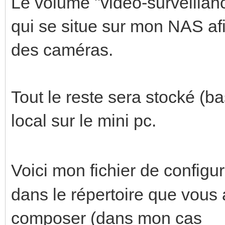
shm_size: "128mb" # 
Le volume "video-surveilla
based on calculation 
qui se situe sur mon NAS af
volumes:
des caméras.
- /etc/localtime:/e
- /home/aurelien/fr
Tout le reste sera stocké (b
- video-surveillanc
local sur le mini pc.
- type: tmpfs # Opt
reduces SSD/SD Card w
Voici mon fichier de configu
target: /tmp/ca
dans le répertoire que vous 
tmpfs:
composer (dans mon cas
size: 1000000