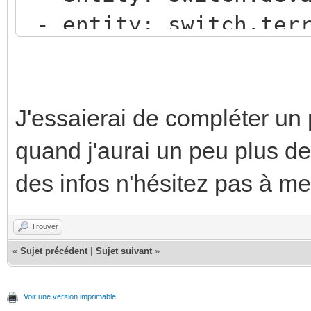
- entity: switch.terr
go2rtc:
- entity: switch.jard
streams:
- entity: switch.gara
jardin:
- entity: switch.salo
-
J'essaierai de compléter un 
title: Détection
rtsp://admin:password
quand j'aurai un peu plus de
show_header_toggle: f
/Channels/101
des infos n'hésitez pas à me 
jardin_sub:
Trouver
-
«
Sujet précédent
|
Sujet suivant
»
rtsp://admin:password
/Channels/102
Voir une version imprimable