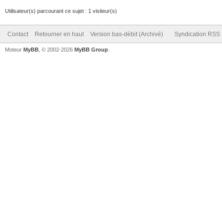
terrasse:
Utilisateur(s) parcourant ce sujet : 1 visiteur(s)
-
Contact
Retourner en haut
Version bas-débit (Archivé)
Syndication RSS
rtsp://admin:password
Moteur
MyBB
, © 2002-2026
MyBB Group
.
/Channels/101
terrasse_sub:
-
rtsp://admin:password
/Channels/102
garage:
-