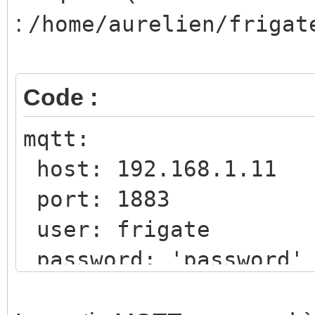
ports:
:
/home/aurelien/frigat
- "5000:5000"
- "8555:8555/tcp" #
Code :
- "8555:8555/udp" #
mqtt:
- "8554:8554"
host: 192.168.1.11
environment:
port: 1883
FRIGATE_RTSP_PASSW
user: frigate
volumes:
password: 'password'
video-surveillance:
driver: local