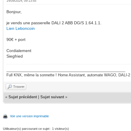
14/09/2024, 09:13:55
Bonjour,
je vends une passerelle DALI 2 ABB DG/S 1.64.1.1.
Lien Leboncoin
90€ + port
Cordialement
Siegfried
__________________________________________________________
Full KNX, même la sonnette ! Home Assistant, automate WAGO, DALI-2
Trouver
«
Sujet précédent
|
Sujet suivant
»
Voir une version imprimable
Utilisateur(s) parcourant ce sujet : 1 visiteur(s)