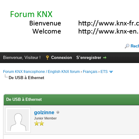
Rec
Bienvenue, Visiteur !
Connexion
S’enregistrer
Forum KNX francophone / English KNX forum
›
Français
›
ETS
De USB à Ethernet
(s))
De USB à Ethernet
golzinne
Junior Member