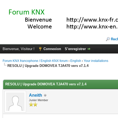
Rec
Bienvenue, Visiteur !
Connexion
S’enregistrer
Forum KNX francophone / English KNX forum
›
English
›
Your installations
RESOLU | Upgrade DOMOVEA TJA470 vers v7.1.4
(s))
RESOLU | Upgrade DOMOVEA TJA470 vers v7.1.4
Aneith
Junior Member