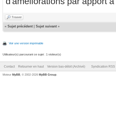
d'améliorations par apport à
Trouver
«
Sujet précédent
|
Sujet suivant
»
Voir une version imprimable
Utilisateur(s) parcourant ce sujet : 1 visiteur(s)
Contact
Retourner en haut
Version bas-débit (Archivé)
Syndication RSS
Moteur
MyBB
, © 2002-2026
MyBB Group
.