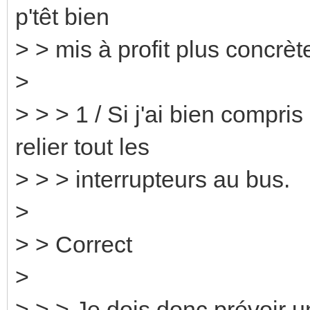
p'têt bien
> > mis à profit plus concrè
>
> > > 1 / Si j'ai bien compri
relier tout les
> > > interrupteurs au bus.
>
> > Correct
>
> > > Je dois donc prévoir u