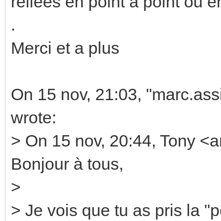
reliées en point a point ou e
.
Merci et a plus
On 15 nov, 21:03, "marc.as
wrote:
> On 15 nov, 20:44, Tony <a
Bonjour à tous,
>
> Je vois que tu as pris la "p