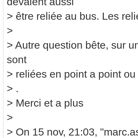
devaient aussi
> être reliée au bus. Les reli
>
> Autre question bête, sur un
sont
> reliées en point a point ou
> .
> Merci et a plus
>
> On 15 nov, 21:03, "marc.