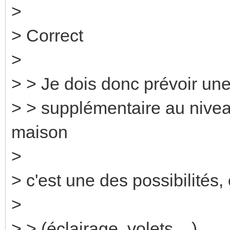
>
> Correct
>
> > Je dois donc prévoir une
> > supplémentaire au niveau
maison
>
> c'est une des possibilités, 
>
> > (éclairage, volets ...).